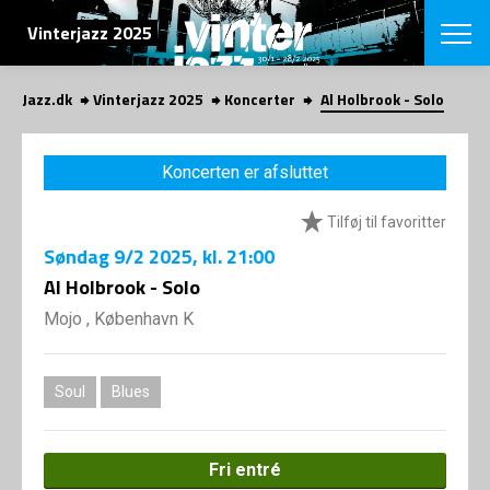
SØG
Vinterjazz 2025
Jazz.dk
Vinterjazz 2025
Koncerter
Al Holbrook - Solo
English
VÆLG FESTI
Koncerten er afsluttet
COPENHAGEN JAZ
PROGRAM
Tilføj til favoritter
Koncertovers
VINTERJAZZ
LOCATIONS
Søndag
9/2 2025
, kl. 21:00
Temaer
Venues & arr
Al Holbrook - Solo
App
INFO
App
Mojo , København K
Presse/Bag
ORGANISAT
Bidragsyder
Om fonden
Om Copenhag
Soul
Blues
NYHEDSBRE
Om bestyrel
Om Vinterjaz
Kontakt
SHOP
Fri entré
Persondatapo