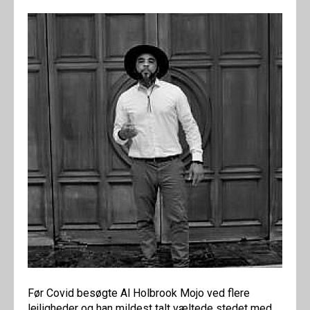
Før Covid besøgte Al Holbrook Mojo ved flere
lejligheder og han mildest talt væltede stedet med