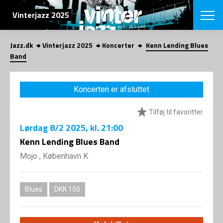
SØG
Vinterjazz 2025
Jazz.dk
Vinterjazz 2025
Koncerter
Kenn Lending Blues
English
Band
VÆLG FESTI
COPENHAGEN JAZ
Koncerten er afsluttet
PROGRAM
Koncertovers
VINTERJAZZ
Tilføj til favoritter
LOCATIONS
Temaer
Lørdag
8/2 2025
, kl. 21:00
Venues & arr
App
INFO
Kenn Lending Blues Band
App
Presse/Bag
Mojo , København K
ORGANISAT
Bidragsyder
Om fonden
Om Copenhag
NYHEDSBRE
Om bestyrel
Om Vinterjaz
Blues
DKK 150
Kontakt
SHOP
Persondatapo