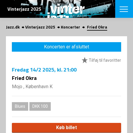
SØG
Vinterjazz 2025
Jazz.dk
Vinterjazz 2025
Koncerter
Fried Okra
English
VÆLG FESTI
Koncerten er afsluttet
COPENHAGEN JAZ
PROGRAM
Tilføj til favoritter
Koncertovers
VINTERJAZZ
LOCATIONS
Fredag
14/2 2025
, kl. 21:00
Temaer
Venues & arr
Fried Okra
App
INFO
App
Mojo , København K
Presse/Bag
ORGANISAT
Bidragsyder
Om fonden
Om Copenhag
Blues
DKK 100
NYHEDSBRE
Om bestyrel
Om Vinterjaz
Kontakt
SHOP
Køb billet
Persondatapo