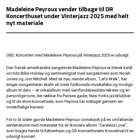
Madeleine Peyroux vender tilbage til DR
Koncerthuset under Vinterjazz 2025 med helt
nyt materiale
OBS. Koncerten med Madeleine Peyroux på Vinterjazz 2025 er udsolgt.
Den fransk-amerikanske sangerinde Madeleine Peyroux er blevet kaldt
vor tids Billie Holiday og sammenlignet med sangskrivere som Norah
Jones og Joni Mitchell. Med sit nye, niende album, “Let’s Walk”, har
singer-songwriteren skabt sit mest fuldtonede musikalske og modige
album til dato – et vokalalbum med samfundsbevidste tekster og en
personlige tone, der rækker fra Parises gader, New Yorks jazzklubber
og til de store koncertsale, som Peyroux har indtaget gennem sin
omskiftelige karriere.
For to år siden gjorde Madeleine Peyroux comeback på en omfattende
verdensturné med materialet fra sit ikoniske album “Careless Love”,
som bragte hende til København og DR Koncerthusets Koncertsal til en
udsolgt koncert.