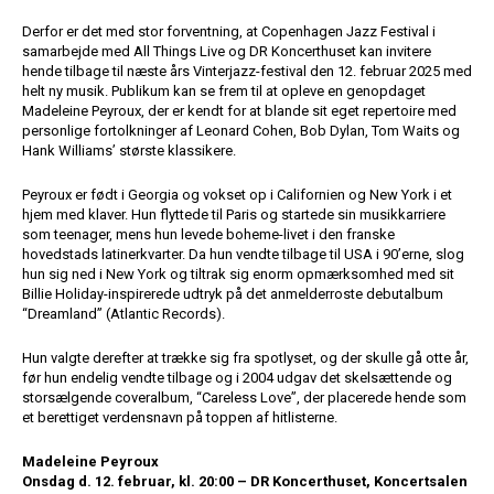
Derfor er det med stor forventning, at Copenhagen Jazz Festival i
samarbejde med All Things Live og DR Koncerthuset kan invitere
hende tilbage til næste års Vinterjazz-festival den 12. februar 2025 med
helt ny musik. Publikum kan se frem til at opleve en genopdaget
Madeleine Peyroux, der er kendt for at blande sit eget repertoire med
personlige fortolkninger af Leonard Cohen, Bob Dylan, Tom Waits og
Hank Williams’ største klassikere.
Peyroux er født i Georgia og vokset op i Californien og New York i et
hjem med klaver. Hun flyttede til Paris og startede sin musikkarriere
som teenager, mens hun levede boheme-livet i den franske
hovedstads latinerkvarter. Da hun vendte tilbage til USA i 90’erne, slog
hun sig ned i New York og tiltrak sig enorm opmærksomhed med sit
Billie Holiday-inspirerede udtryk på det anmelderroste debutalbum
“Dreamland” (Atlantic Records).
Hun valgte derefter at trække sig fra spotlyset, og der skulle gå otte år,
før hun endelig vendte tilbage og i 2004 udgav det skelsættende og
storsælgende coveralbum, “Careless Love”, der placerede hende som
et berettiget verdensnavn på toppen af hitlisterne.
Madeleine Peyroux
Onsdag d. 12. februar, kl. 20:00 – DR Koncerthuset, Koncertsalen