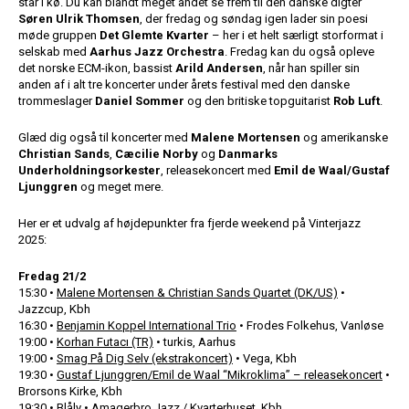
står i kø. Du kan blandt meget andet se frem til den danske digter
Søren Ulrik Thomsen
, der fredag og søndag igen lader sin poesi
møde gruppen
Det Glemte Kvarter
– her i et helt særligt storformat i
selskab med
Aarhus Jazz Orchestra
. Fredag kan du også opleve
det norske ECM-ikon, bassist
Arild Andersen
, når han spiller sin
anden af i alt tre koncerter under årets festival med den danske
trommeslager
Daniel Sommer
og den britiske topguitarist
Rob Luft
.
Glæd dig også til koncerter med
Malene Mortensen
og amerikanske
Christian Sands
,
Cæcilie Norby
og
Danmarks
Underholdningsorkester
, releasekoncert med
Emil de Waal/Gustaf
Ljunggren
og meget mere.
Her er et udvalg af højdepunkter fra fjerde weekend på Vinterjazz
2025:
Fredag 21/2
15:30 •
Malene Mortensen & Christian Sands Quartet (DK/US)
•
Jazzcup, Kbh
16:30 •
Benjamin Koppel International Trio
• Frodes Folkehus, Vanløse
19:00 •
Korhan Futacı (TR)
• turkis, Aarhus
19:00 •
Smag På Dig Selv (ekstrakoncert)
• Vega, Kbh
19:30 •
Gustaf Ljunggren/Emil de Waal “Mikroklima” – releasekoncert
•
Brorsons Kirke, Kbh
19:30 •
Blåly
• Amagerbro Jazz / Kvarterhuset, Kbh