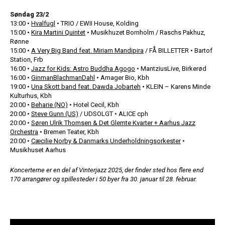
Søndag 23/2
13:00 •
Hvalfugl
• TRIO / EWII House, Kolding
15:00 •
Kira Martini Quintet
• Musikhuzet Bornholm / Raschs Pakhuz,
Rønne
15:00 •
A Very Big Band feat. Miriam Mandipira
/ FÅ BILLETTER • Bartof
Station, Frb
16:00 •
Jazz for Kids: Astro Buddha Agogo
• MantziusLive, Birkerød
16:00 •
GinmanBlachmanDahl
• Amager Bio, Kbh
19:00 •
Una Skott band feat. Dawda Jobarteh
• KLEIN – Karens Minde
Kulturhus, Kbh
20:00 •
Beharie (NO)
• Hotel Cecil, Kbh
20:00 •
Steve Gunn (US)
/ UDSOLGT • ALICE cph
20:00 •
Søren Ulrik Thomsen & Det Glemte Kvarter + Aarhus Jazz
Orchestra
• Bremen Teater, Kbh
20:00 •
Cæcilie Norby & Danmarks Underholdningsorkester
•
Musikhuset Aarhus
Koncerterne er en del af Vinterjazz 2025, der finder sted hos flere end
170 arrangører og spillesteder i 50 byer fra 30. januar til 28. februar.