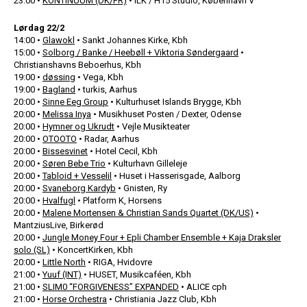
23:00 •
KONTINUUM (DK/FR)
• ILK / H15 Studio, København V
Lørdag 22/2
14:00 •
Glawokl
• Sankt Johannes Kirke, Kbh
15:00 •
Solborg / Banke / Heebøll + Viktoria Søndergaard
•
Christianshavns Beboerhus, Kbh
19:00 •
døssing
• Vega, Kbh
19:00 •
Bagland
• turkis, Aarhus
20:00 •
Sinne Eeg Group
• Kulturhuset Islands Brygge, Kbh
20:00 •
Melissa Inya
• Musikhuset Posten / Dexter, Odense
20:00 •
Hymner og Ukrudt
• Vejle Musikteater
20:00 •
OTOOTO
• Radar, Aarhus
20:00 •
Bissesvinet
• Hotel Cecil, Kbh
20:00 •
Søren Bebe Trio
• Kulturhavn Gilleleje
20:00 •
Tabloid + Vesselil
• Huset i Hasserisgade, Aalborg
20:00 •
Svaneborg Kardyb
• Gnisten, Ry
20:00 •
Hvalfugl
• Platform K, Horsens
20:00 •
Malene Mortensen & Christian Sands Quartet (DK/US)
•
MantziusLive, Birkerød
20:00 •
Jungle Money Four + Epli Chamber Ensemble + Kaja Draksler
solo (SL)
• KoncertKirken, Kbh
20:00 •
Little North
• RIGA, Hvidovre
21:00 •
Yuuf (INT)
• HUSET, Musikcaféen, Kbh
21:00 •
SLIM0 “FORGIVENESS” EXPANDED
• ALICE cph
21:00 •
Horse Orchestra
• Christiania Jazz Club, Kbh