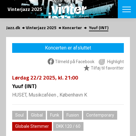
SØG
Vinterjazz 2025
Jazz.dk
Vinterjazz 2025
Koncerter
Yuuf (INT)
English
VÆLG FESTI
Koncerten er afsluttet
COPENHAGEN JAZ
PROGRAM
Tilmeld på Facebook
Highlight
Koncertovers
VINTERJAZZ
Tilføj til favoritter
LOCATIONS
Temaer
Lørdag
22/2 2025
, kl. 21:00
Venues & arr
App
INFO
Yuuf (INT)
App
Presse/Bag
HUSET, Musikcaféen , København K
ORGANISAT
Bidragsyder
Om fonden
Om Copenhag
NYHEDSBRE
Om bestyrel
Soul
Global
Funk
Fusion
Contemporary
Om Vinterjaz
Kontakt
Globale Stemmer
DKK 120 / 60
SHOP
Persondatapo