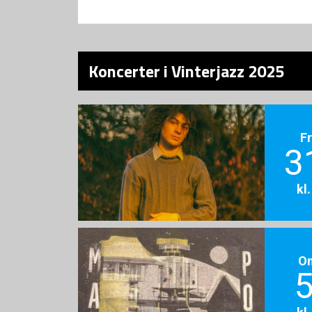
Koncerter i Vinterjazz 2025
F
3
kl
O
5
kl