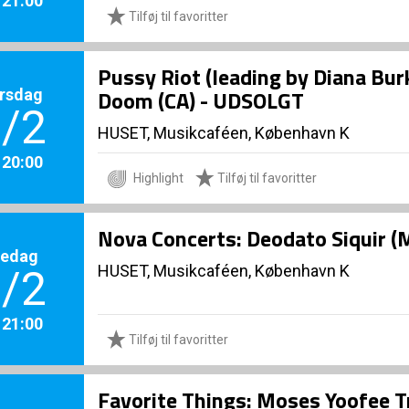
Tilføj til favoritter
Pussy Riot (leading by Diana Bu
rsdag
Doom (CA) - UDSOLGT
/2
HUSET, Musikcaféen, København K
. 20:00
Highlight
Tilføj til favoritter
Nova Concerts: Deodato Siquir 
redag
HUSET, Musikcaféen, København K
/2
. 21:00
Tilføj til favoritter
Favorite Things: Moses Yoofee T