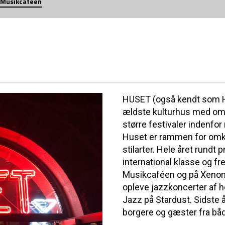
 Musikcaféen
HUSET (også kendt som H
ældste kulturhus med omk
større festivaler indenfor
Huset er rammen for omkri
stilarter. Hele året rundt
international klasse og f
Musikcaféen og på Xenon
opleve jazzkoncerter af h
Jazz på Stardust. Sidste å
borgere og gæster fra båd