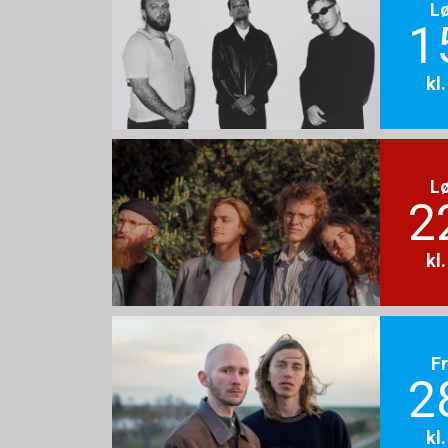
L
1
kl
L
2
kl
F
2
kl