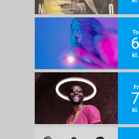
To
6
kl
F
7
kl