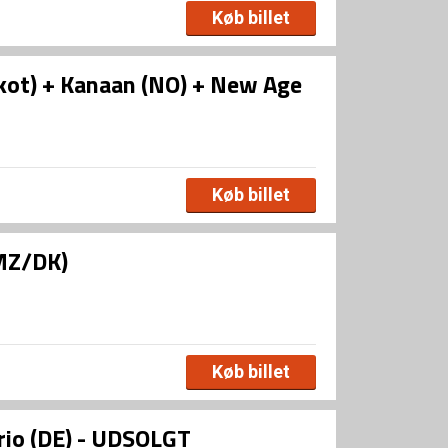
Køb billet
rkot) + Kanaan (NO) + New Age
Køb billet
(MZ/DK)
Køb billet
rio (DE) - UDSOLGT