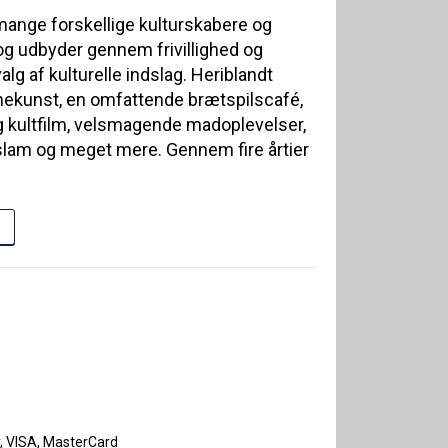
mange forskellige kulturskabere og
 og udbyder gennem frivillighed og
g af kulturelle indslag. Heriblandt
enekunst, en omfattende brætspilscafé,
g kultfilm, velsmagende madoplevelser,
lam og meget mere. Gennem fire årtier
y, VISA, MasterCard