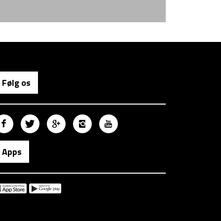
Følg os
Apps