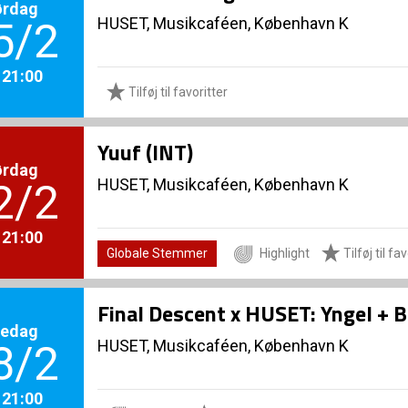
ørdag
HUSET, Musikcaféen, København K
5/2
. 21:00
Tilføj til favoritter
Yuuf (INT)
ørdag
HUSET, Musikcaféen, København K
2/2
. 21:00
Globale Stemmer
Highlight
Tilføj til fa
Final Descent x HUSET: Yngel + 
redag
HUSET, Musikcaféen, København K
8/2
. 21:00