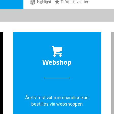
Highlight
Tilføj til favoritter
Webshop
Årets festival-merchandise kan
bestilles via webshoppen