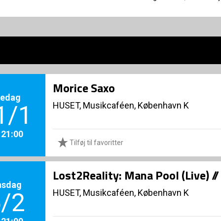
Morice Saxo
redag
HUSET, Musikcaféen, København K
1/1
. 21:00
Tilføj til favoritter
Lost2Reality: Mana Pool (Live) /
nsdag
HUSET, Musikcaféen, København K
/2
. 21:00