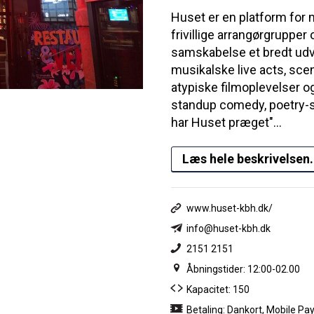
Huset er en platform for 
frivillige arrangørgrupper
samskabelse et bredt udval
musikalske live acts, sc
atypiske filmoplevelser o
standup comedy, poetry-s
har Huset præget"...
Læs hele beskrivelsen.
www.huset-kbh.dk/
info@huset-kbh.dk
2151 2151
Åbningstider: 12:00-02.00
Kapacitet: 150
Betaling: Dankort, Mobile Pa