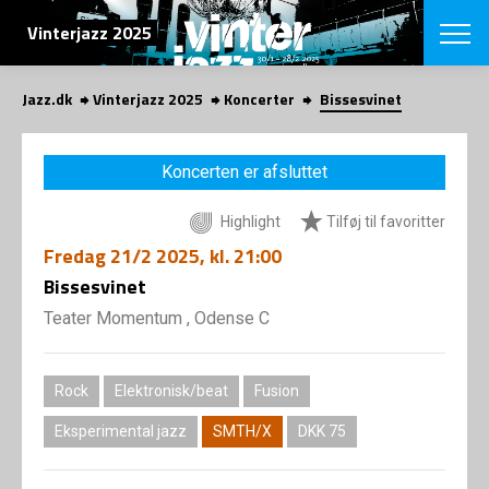
SØG
Vinterjazz 2025
Jazz.dk
Vinterjazz 2025
Koncerter
Bissesvinet
English
VÆLG FESTI
Koncerten er afsluttet
COPENHAGEN JAZ
PROGRAM
Highlight
Tilføj til favoritter
Koncertovers
VINTERJAZZ
LOCATIONS
Fredag
21/2 2025
, kl. 21:00
Temaer
Venues & arr
Bissesvinet
App
INFO
App
Teater Momentum , Odense C
Presse/Bag
ORGANISAT
Bidragsyder
Om fonden
Om Copenhag
Rock
Elektronisk/beat
Fusion
NYHEDSBRE
Om bestyrel
Om Vinterjaz
Eksperimental jazz
SMTH/X
DKK 75
Kontakt
SHOP
Persondatapo