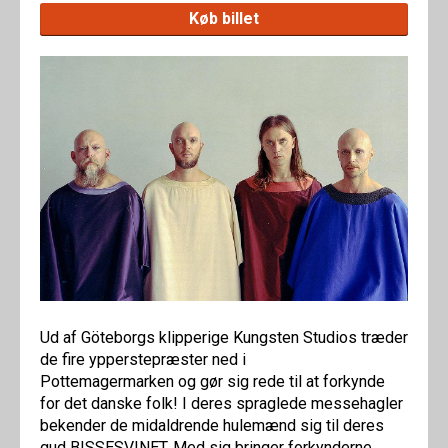
Køb billet
Ud af Göteborgs klipperige Kungsten Studios træder
de fire ypperstepræster ned i
Pottemagermarken og gør sig rede til at forkynde
for det danske folk! I deres spraglede messehagler
bekender de midaldrende hulemænd sig til deres
gud BISSESVINET. Med sig bringer forkynderne