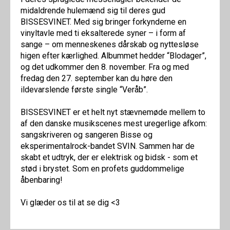
midaldrende hulemænd sig til deres gud
BISSESVINET. Med sig bringer forkynderne en
vinyltavle med ti eksalterede syner – i form af
sange – om menneskenes dårskab og nyttesløse
higen efter kærlighed. Albummet hedder “Blodager”,
og det udkommer den 8. november. Fra og med
fredag den 27. september kan du høre den
ildevarslende første single “Veråb”.
BISSESVINET er et helt nyt stævnemøde mellem to
af den danske musikscenes mest uregerlige afkom:
sangskriveren og sangeren Bisse og
eksperimentalrock-bandet SVIN. Sammen har de
skabt et udtryk, der er elektrisk og bidsk - som et
stød i brystet. Som en profets guddommelige
åbenbaring!
Vi glæder os til at se dig <3