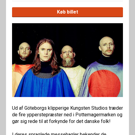
Køb billet
Ud af Göteborgs klipperige Kungsten Studios træder
de fire ypperstepræster ned i Pottemagermarken og
gør sig rede til at forkynde for det danske folk!
I deres spraglede messehagler bekender de