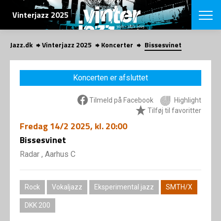
SØG
Vinterjazz 2025
Jazz.dk
Vinterjazz 2025
Koncerter
Bissesvinet
English
VÆLG FESTI
Koncerten er afsluttet
COPENHAGEN JAZ
PROGRAM
Tilmeld på Facebook
Highlight
Koncertovers
VINTERJAZZ
Tilføj til favoritter
LOCATIONS
Temaer
Fredag
14/2 2025
, kl. 20:00
Venues & arr
App
INFO
Bissesvinet
App
Presse/Bag
Radar , Aarhus C
ORGANISAT
Bidragsyder
Om fonden
Om Copenhag
NYHEDSBRE
Om bestyrel
Rock
Vokaljazz
Eksperimental jazz
SMTH/X
Om Vinterjaz
Kontakt
DKK 200
SHOP
Persondatapo