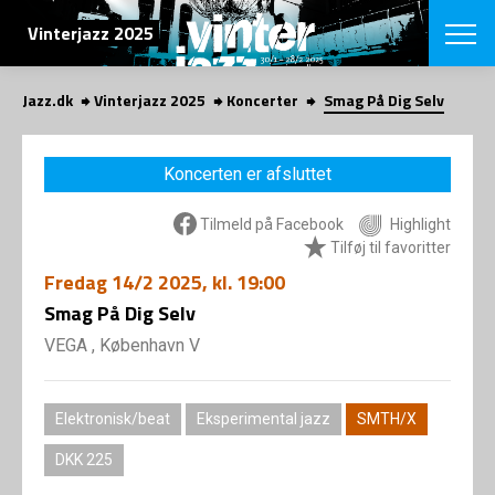
SØG
Vinterjazz 2025
Jazz.dk
Vinterjazz 2025
Koncerter
Smag På Dig Selv
English
VÆLG FESTI
Koncerten er afsluttet
COPENHAGEN JAZ
PROGRAM
Tilmeld på Facebook
Highlight
Koncertovers
VINTERJAZZ
Tilføj til favoritter
LOCATIONS
Temaer
Fredag
14/2 2025
, kl. 19:00
Venues & arr
App
INFO
Smag På Dig Selv
App
Presse/Bag
VEGA , København V
ORGANISAT
Bidragsyder
Om fonden
Om Copenhag
NYHEDSBRE
Om bestyrel
Elektronisk/beat
Eksperimental jazz
SMTH/X
Om Vinterjaz
Kontakt
DKK 225
SHOP
Persondatapo