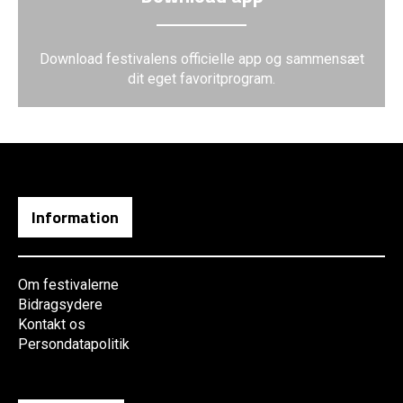
Download festivalens officielle app og sammensæt
dit eget favoritprogram.
Information
Om festivalerne
Bidragsydere
Kontakt os
Persondatapolitik