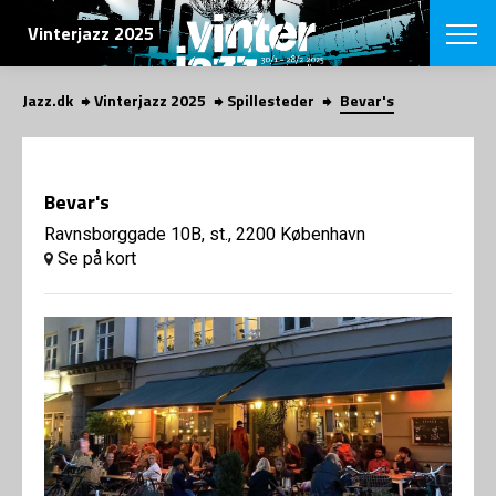
SØG
Vinterjazz 2025
Jazz.dk
Vinterjazz 2025
Spillesteder
Bevar's
English
VÆLG FESTI
COPENHAGEN JAZ
Bevar's
PROGRAM
Koncertovers
Ravnsborggade 10B, st., 2200 København
VINTERJAZZ
LOCATIONS
Se på kort
Temaer
Venues & arr
App
INFO
App
Presse/Bag
ORGANISAT
Bidragsyder
Om fonden
Om Copenhag
NYHEDSBRE
Om bestyrel
Om Vinterjaz
Kontakt
SHOP
Persondatapo