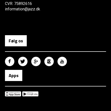
CVR: 75892616
information@jazz.dk
Følg os
Apps