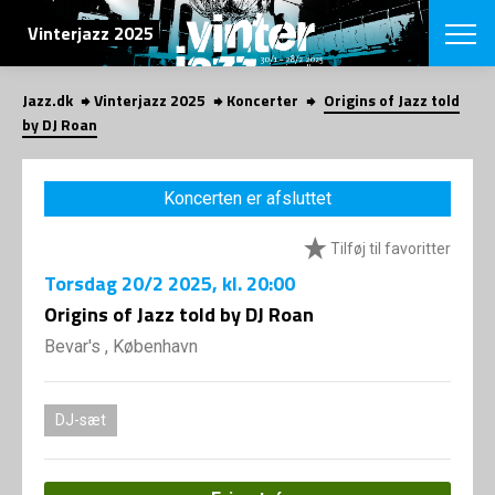
SØG
Vinterjazz 2025
Jazz.dk
Vinterjazz 2025
Koncerter
Origins of Jazz told
English
by DJ Roan
VÆLG FESTI
COPENHAGEN JAZ
Koncerten er afsluttet
PROGRAM
Koncertovers
VINTERJAZZ
Tilføj til favoritter
LOCATIONS
Temaer
Torsdag
20/2 2025
, kl. 20:00
Venues & arr
App
INFO
Origins of Jazz told by DJ Roan
App
Presse/Bag
Bevar's , København
ORGANISAT
Bidragsyder
Om fonden
Om Copenhag
NYHEDSBRE
Om bestyrel
Om Vinterjaz
DJ-sæt
Kontakt
SHOP
Persondatapo