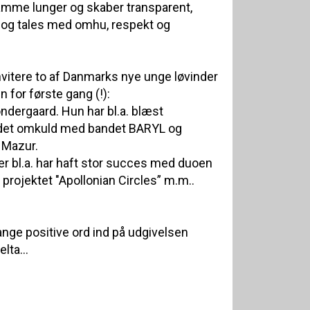
mme lunger og skaber transparent,
s og tales med omhu, respekt og
 invitere to af Danmarks nye unge løvinder
n for første gang (!):
øndergaard. Hun har bl.a. blæst
andet omkuld med bandet BARYL og
 Mazur.
er bl.a. har haft stor succes med duoen
projektet "Apollonian Circles” m.m..
ange positive ord ind på udgivelsen
lta...