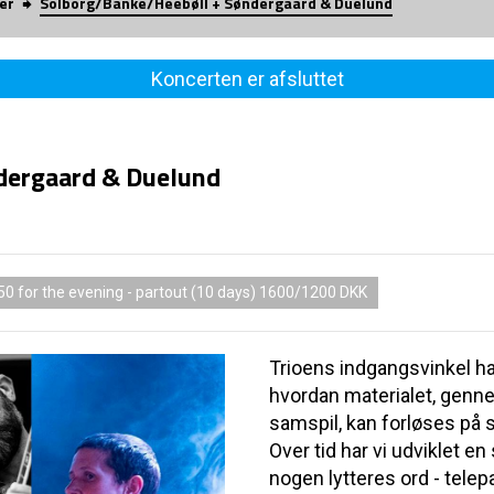
er
Solborg/Banke/Heebøll + Søndergaard & Duelund
Koncerten er afsluttet
dergaard & Duelund
50 for the evening - partout (10 days) 1600/1200 DKK
Trioens indgangsvinkel h
hvordan materialet, gen
samspil, kan forløses på
Over tid har vi udviklet e
nogen lytteres ord - telepa