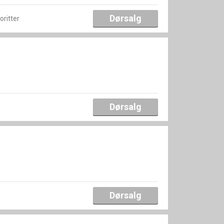
Dørsalg
voritter
Dørsalg
Dørsalg