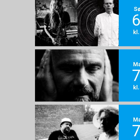
S
6
kl
M
7
kl
M
7