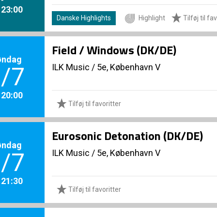
. 23:00
Danske Highlights
Highlight
Tilføj til fa
Field / Windows (DK/DE)
øndag
ILK Music
/
5e, København V
/7
. 20:00
Tilføj til favoritter
Eurosonic Detonation (DK/DE)
øndag
ILK Music
/
5e, København V
/7
. 21:30
Tilføj til favoritter