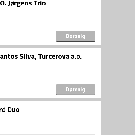
O. Jørgens Trio
Dørsalg
tos Silva, Turcerova a.o.
Dørsalg
rd Duo