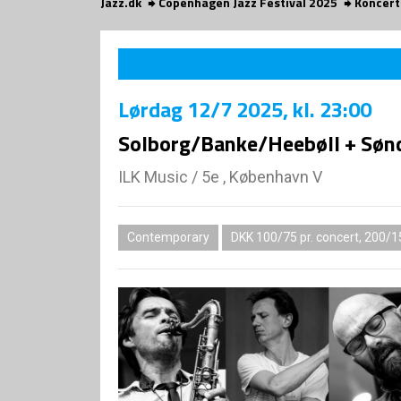
Jazz.dk
Copenhagen Jazz Festival 2025
Koncert
Lørdag
12/7 2025
, kl. 23:00
Solborg/Banke/Heebøll + Søn
ILK Music
/
5e , København V
Contemporary
DKK 100/75 pr. concert, 200/1