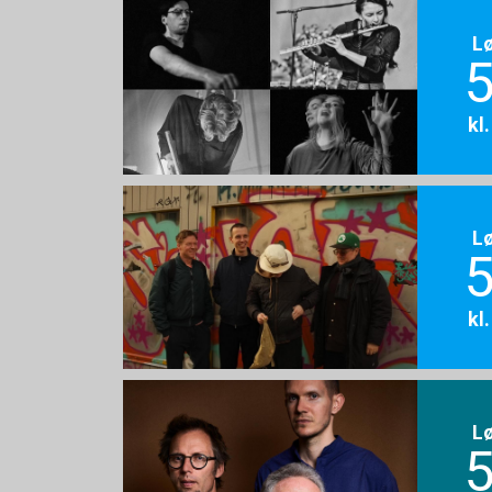
L
5
kl
L
5
kl
L
5