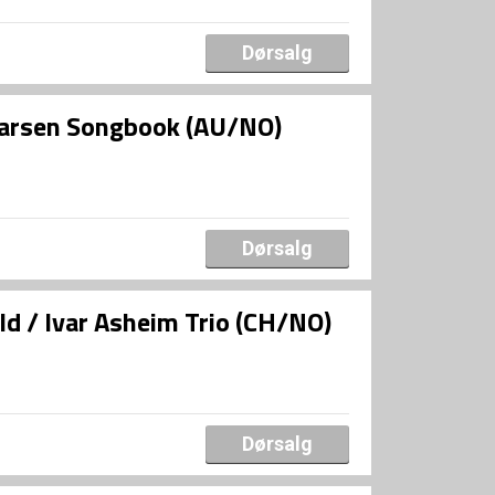
Dørsalg
 Larsen Songbook (AU/NO)
Dørsalg
d / Ivar Asheim Trio (CH/NO)
Dørsalg