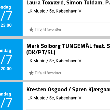
Laura Toxværd, Simon Toldam, P.
øndag
ILK Music
/
5e, København V
/7
. 23:00
Tilføj til favoritter
Mark Solborg TUNGEMÅL feat. San
andag
(DK/PT/SL)
/7
ILK Music
/
5e, København V
. 20:00
Tilføj til favoritter
Kresten Osgood / Søren Kjærgaa
andag
ILK Music
/
5e, København V
/7