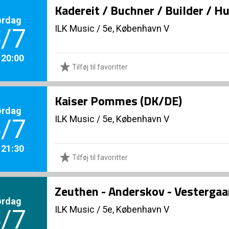
Kadereit / Buchner / Builder / H
ørdag
ILK Music
/
5e, København V
/7
. 20:00
Tilføj til favoritter
Kaiser Pommes (DK/DE)
ørdag
ILK Music
/
5e, København V
/7
. 21:30
Tilføj til favoritter
Zeuthen - Anderskov - Vestergaa
ørdag
ILK Music
/
5e, København V
/7