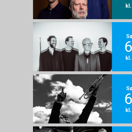
kl
S
6
kl
S
6
kl