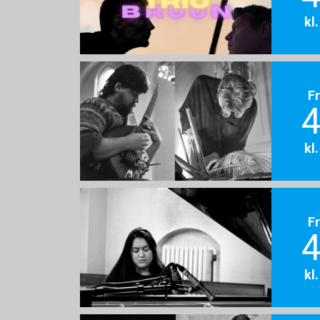
kl
F
4
kl
F
4
kl