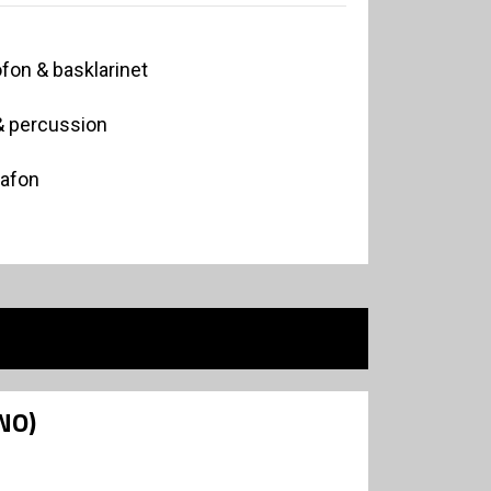
fon & basklarinet
& percussion
rafon
NO)