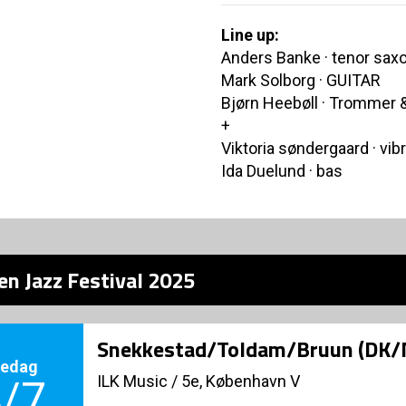
Line up:
Anders Banke · tenor saxo
Mark Solborg · GUITAR
Bjørn Heebøll · Trommer 
+
Viktoria søndergaard · vib
Ida Duelund · bas
en Jazz Festival 2025
Snekkestad/Toldam/Bruun (DK/
redag
ILK Music
/
5e, København V
/7