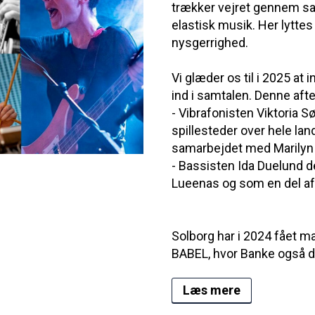
trækker vejret gennem sa
elastisk musik. Her lytte
nysgerrighed.
Vi glæder os til i 2025 at
ind i samtalen. Denne afte
- Vibrafonisten Viktoria S
spillesteder over hele l
samarbejdet med Marilyn
- Bassisten Ida Duelund d
Lueenas og som en del af 
Solborg har i 2024 fået m
BABEL, hvor Banke også de
Læs mere