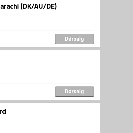
uarachi (DK/AU/DE)
Dørsalg
Dørsalg
rd