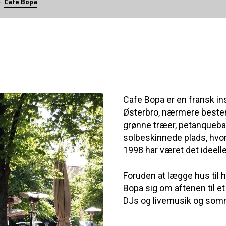
Cafe Bopa
Cafe Bopa er en fransk ins
Østerbro, nærmere bestem
grønne træer, petanqueb
solbeskinnede plads, hvo
1998 har været det ideell
Foruden at lægge hus til 
Bopa sig om aftenen til e
DJs og livemusik og somm