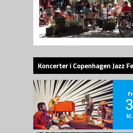
Koncerter i Copenhagen Jazz Fe
F
3
kl