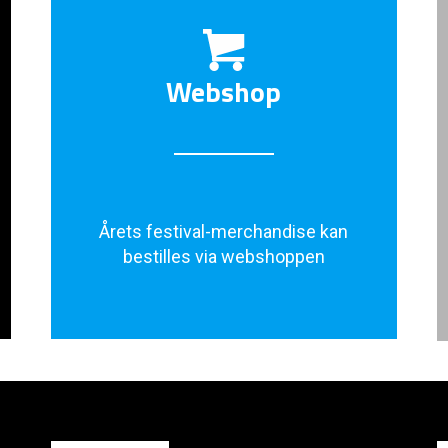
Webshop
Årets festival-merchandise kan
bestilles via webshoppen