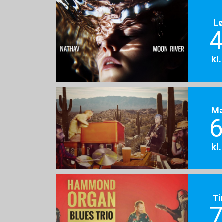
L
4
kl
M
6
kl
Ti
7