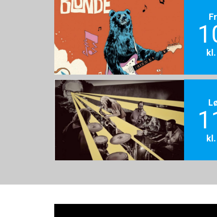
F
1
kl
L
1
kl