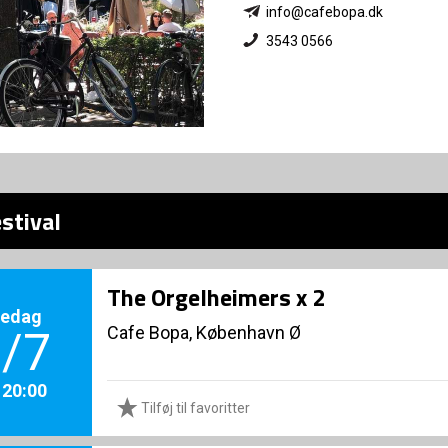
info@cafebopa.dk
3543 0566
stival
The Orgelheimers x 2
redag
Cafe Bopa, København Ø
/7
. 20:00
Tilføj til favoritter