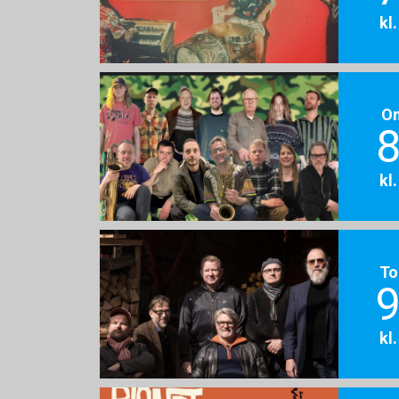
kl
O
8
kl
To
9
kl