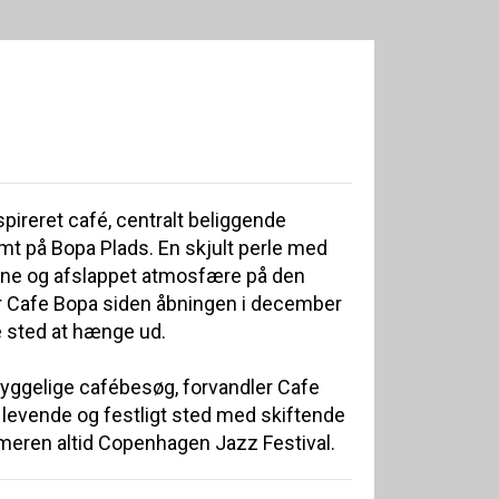
pireret café, centralt beliggende
t på Bopa Plads. En skjult perle med
ane og afslappet atmosfære på den
r Cafe Bopa siden åbningen i december
e sted at hænge ud.
hyggelige cafébesøg, forvandler Cafe
t levende og festligt sted med skiftende
eren altid Copenhagen Jazz Festival.