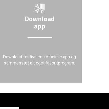
Download
app
Download festivalens officielle app og
sammensæt dit eget favoritprogram.