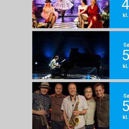
4
kl
S
5
kl
S
5
kl