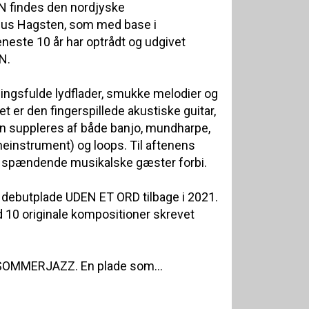
 findes den nordjyske
cus Hagsten, som med base i
ste 10 år har optrådt og udgivet
N.
ngsfulde lydflader, smukke melodier og
 er den fingerspillede akustiske guitar,
n suppleres af både banjo, mundharpe,
oneinstrument) og loops. Til aftenens
ge spændende musikalske gæster forbi.
ebutplade UDEN ET ORD tilbage i 2021.
 10 originale kompositioner skrevet
 SOMMERJAZZ. En plade som...