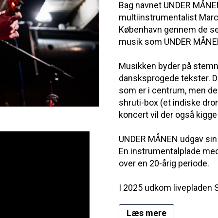
Bag navnet UNDER MÅNEN
multiinstrumentalist Mar
København gennem de sene
musik som UNDER MÅNE
Musikken byder på stemni
dansksprogede tekster. Det
som er i centrum, men de
shruti-box (et indiske dr
koncert vil der også kig
UNDER MÅNEN udgav sin d
En instrumentalplade med
over en 20-årig periode.
I 2025 udkom livepladen
Læs mere