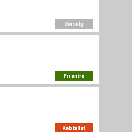
Dørsalg
Fri entré
Køb billet