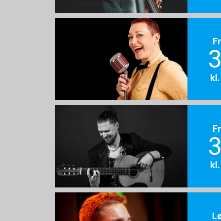
F
3
kl
F
3
kl
L