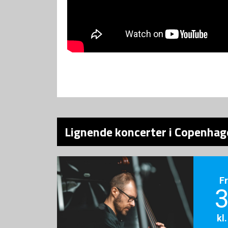
Lignende koncerter i Copenhage
F
3
kl