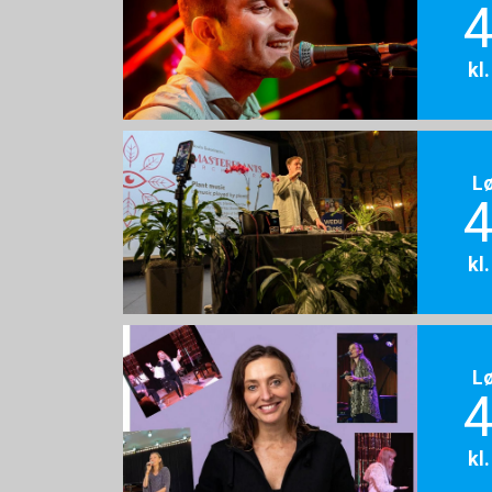
4
kl
L
4
kl
L
4
kl