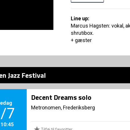
Line up:
Marcus Hagsten: vokal, ak
shrutibox.
+ gæster
n Jazz Festival
Decent Dreams solo
redag
Metronomen, Frederiksberg
/7
. 10:45
Tilføj til favoritter