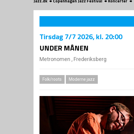
Jazz.dk
Copenhagen Jazz Festival
Koncerter
Tirsdag
7/7 2026
, kl. 20:00
UNDER MÅNEN
Metronomen , Frederiksberg
Folk/roots
Moderne jazz