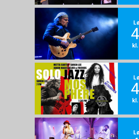
L
4
kl
L
4
kl
L