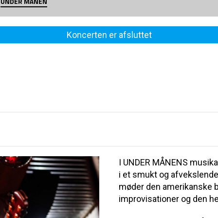
UNDER MÅNEN
Koncerten er afsluttet
I UNDER MÅNENS musikals
i et smukt og afvekslende
møder den amerikanske b
improvisationer og den he