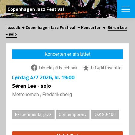
SØG
Copenhagen Jazz Festival
Jazz.dk
Copenhagen Jazz Festival
Koncerter
Søren Lee
English
- solo
VÆLG FESTI
COPENHAGEN JAZ
Koncerten er afsluttet
PROGRAM
Koncertovers
VINTERJAZZ
Tilmeld på Facebook
Tilføj til favoritter
LOCATIONS
Temaer
Lørdag
4/7 2026
, kl. 19:00
Venues & arr
App
INFO
Søren Lee - solo
App
Presse/Bag
Metronomen , Frederiksberg
ORGANISAT
Bidragsyder
Om fonden
Om Copenhag
NYHEDSBRE
Om bestyrel
Om Vinterjaz
Eksperimental jazz
Contemporary
DKK 80-400
Kontakt
SHOP
Persondatapo