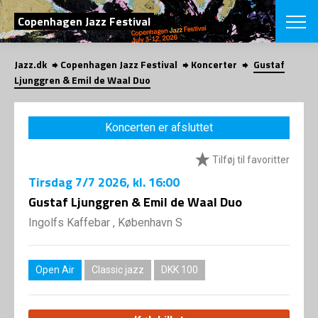
SØG
Copenhagen Jazz Festival
Jazz.dk
Copenhagen Jazz Festival
Koncerter
Gustaf
English
Ljunggren & Emil de Waal Duo
VÆLG FESTI
COPENHAGEN JAZ
Koncerten er afsluttet
PROGRAM
Koncertovers
VINTERJAZZ
Tilføj til favoritter
LOCATIONS
Temaer
Tirsdag
7/7 2026
, kl. 16:00
Venues & arr
App
INFO
Gustaf Ljunggren & Emil de Waal Duo
App
Presse/Bag
Ingolfs Kaffebar , København S
ORGANISAT
Bidragsyder
Om fonden
Om Copenhag
NYHEDSBRE
Om bestyrel
Om Vinterjaz
Open Air
Classic jazz
DKK 100
Kontakt
SHOP
Persondatapo