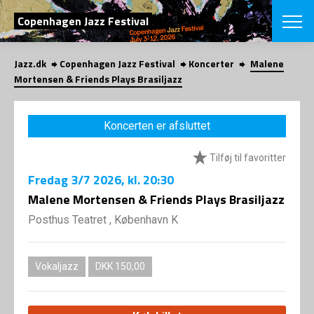
SØG
Copenhagen Jazz Festival
Jazz.dk
Copenhagen Jazz Festival
Koncerter
Malene
English
Mortensen & Friends Plays Brasiljazz
VÆLG FESTI
COPENHAGEN JAZ
Koncerten er afsluttet
PROGRAM
Koncertovers
VINTERJAZZ
Tilføj til favoritter
LOCATIONS
Temaer
Fredag
3/7 2026
, kl. 20:30
Venues & arr
App
INFO
Malene Mortensen & Friends Plays Brasiljazz
App
Presse/Bag
Posthus Teatret , København K
ORGANISAT
Bidragsyder
Om fonden
Om Copenhag
NYHEDSBRE
Om bestyrel
Om Vinterjaz
Vokaljazz
DKK 150,00
Kontakt
SHOP
Persondatapo