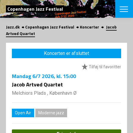
SØG
Copenhagen Jazz Festival
Jazz.dk
Copenhagen Jazz Festival
Koncerter
Jacob
English
Artved Quartet
VÆLG FESTI
COPENHAGEN JAZ
Koncerten er afsluttet
PROGRAM
Koncertovers
VINTERJAZZ
Tilføj til favoritter
LOCATIONS
Temaer
Mandag
6/7 2026
, kl. 15:00
Venues & arr
App
INFO
Jacob Artved Quartet
App
Presse/Bag
Melchiors Plads , København Ø
ORGANISAT
Bidragsyder
Om fonden
Om Copenhag
NYHEDSBRE
Om bestyrel
Om Vinterjaz
Open Air
Moderne jazz
Kontakt
SHOP
Persondatapo