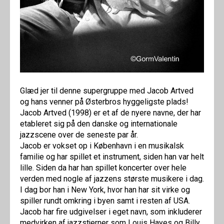
Glæd jer til denne supergruppe med Jacob Artved
og hans venner på Østerbros hyggeligste plads!
Jacob Artved (1998) er et af de nyere navne, der har
etableret sig på den danske og internationale
jazzscene over de seneste par år.
Jacob er vokset op i København i en musikalsk
familie og har spillet et instrument, siden han var helt
lille. Siden da har han spillet koncerter over hele
verden med nogle af jazzens største musikere i dag.
I dag bor han i New York, hvor han har sit virke og
spiller rundt omkring i byen samt i resten af USA.
Jacob har fire udgivelser i eget navn, som inkluderer
medvirken af jazzstjerner som Louis Hayes og Billy