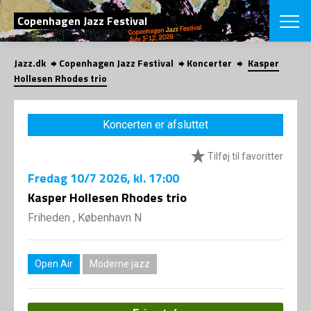
SØG
Copenhagen Jazz Festival
Jazz.dk
Copenhagen Jazz Festival
Koncerter
Kasper
English
Hollesen Rhodes trio
VÆLG FESTI
COPENHAGEN JAZ
Koncerten er afsluttet
PROGRAM
Koncertovers
VINTERJAZZ
Tilføj til favoritter
LOCATIONS
Temaer
Fredag
10/7 2026
, kl. 17:00
Venues & arr
App
INFO
Kasper Hollesen Rhodes trio
App
Presse/Bag
Friheden , København N
ORGANISAT
Bidragsyder
Om fonden
Om Copenhag
NYHEDSBRE
Om bestyrel
Om Vinterjaz
Open Air
Moderne jazz
Kontakt
SHOP
Persondatapo