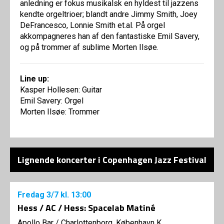
anledning er fokus musikalsk en hyldest til jazzens
kendte orgeltrioer; blandt andre Jimmy Smith, Joey
DeFrancesco, Lonnie Smith et.al. På orgel
akkompagneres han af den fantastiske Emil Savery,
og på trommer af sublime Morten Ilsøe.
Line up:
Kasper Hollesen: Guitar
Emil Savery: Orgel
Morten Ilsøe: Trommer
Lignende koncerter i Copenhagen Jazz Festival
Fredag
3/7
kl. 13:00
Hess / AC / Hess: Spacelab Matiné
Apollo Bar / Charlottenborg, København K