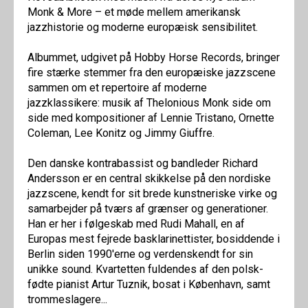
Monk & More – et møde mellem amerikansk
jazzhistorie og moderne europæisk sensibilitet.
Albummet, udgivet på Hobby Horse Records, bringer
fire stærke stemmer fra den europæiske jazzscene
sammen om et repertoire af moderne
jazzklassikere: musik af Thelonious Monk side om
side med kompositioner af Lennie Tristano, Ornette
Coleman, Lee Konitz og Jimmy Giuffre.
Den danske kontrabassist og bandleder Richard
Andersson er en central skikkelse på den nordiske
jazzscene, kendt for sit brede kunstneriske virke og
samarbejder på tværs af grænser og generationer.
Han er her i følgeskab med Rudi Mahall, en af
Europas mest fejrede basklarinettister, bosiddende i
Berlin siden 1990'erne og verdenskendt for sin
unikke sound. Kvartetten fuldendes af den polsk-
fødte pianist Artur Tuznik, bosat i København, samt
trommeslagere...