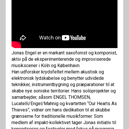
Jonas Engel er en markant saxofonist og komponist,
aktiv på de eksperimenterende og improviserede
musikscener i Köln og København.
Han udforsker krydsfeltet mellem akustisk og
elektronisk lydskabelse og benytter udvidede
teknikker, instrumentbygning og præparationer til at
skabe nye soniske territorier. Hans soloprojekter og
samarbejder, såsom ENGEL THOMSEN,
Lucatelli/Engel/Mahnig og kvartetten “Our Hearts As
Thieves”, vidner om hans dedikation til at skubbe
grænserne for traditionelle musikformer. Som
medlem af impakt-kollektivet tager Jonas initiativ til
koncertserier og festivaler med fokus på nysgerrig,