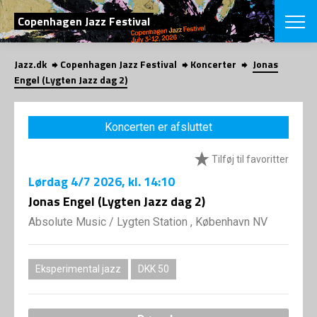
SØG
Copenhagen Jazz Festival
Jazz.dk
Copenhagen Jazz Festival
Koncerter
Jonas
English
Engel (Lygten Jazz dag 2)
VÆLG FESTI
COPENHAGEN JAZ
Koncerten er afsluttet
PROGRAM
Koncertovers
VINTERJAZZ
Tilføj til favoritter
LOCATIONS
Temaer
Lørdag
4/7 2026
, kl. 14:10
Venues & arr
App
INFO
Jonas Engel (Lygten Jazz dag 2)
App
Presse/Bag
Absolute Music
/
Lygten Station , København NV
ORGANISAT
Bidragsyder
Om fonden
Om Copenhag
NYHEDSBRE
Om bestyrel
Om Vinterjaz
Eksperimental jazz
DKK 50
Kontakt
SHOP
Persondatapo