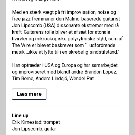
Med en stærk vægt på fri improvisation, noise og
free jazz fremmaner den Malmö-baserede guitarist
Jon Lipscomb (USA) dissonante ekstremer med rå
kraft. Guitarens rolle bliver et afsæt for atonale
hvirvler og mikroskopiske polyrytmiske stød, som af
The Wire er blevet beskrevet som “…udfordrende
musik …ikke at lytte til i en skrøbelig sindstilstand.”
Han optræder i USA og Europa og har samarbejdet
og improviseret med blandt andre Brandon Lopez,
Tim Berne, Anders Lindsjö, Wendel Pat...
Læs mere
Line up:
Erik Kimestad: trompet
Jon Lipscomb: guitar