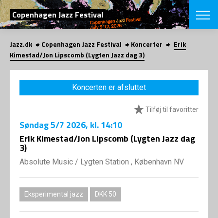
SØG
Copenhagen Jazz Festival
Jazz.dk
Copenhagen Jazz Festival
Koncerter
Erik
English
Kimestad/Jon Lipscomb (Lygten Jazz dag 3)
VÆLG FESTI
COPENHAGEN JAZ
Koncerten er afsluttet
PROGRAM
Koncertovers
VINTERJAZZ
Tilføj til favoritter
LOCATIONS
Temaer
Søndag
5/7 2026
, kl. 14:10
Venues & arr
App
INFO
Erik Kimestad/Jon Lipscomb (Lygten Jazz dag
App
3)
Presse/Bag
ORGANISAT
Bidragsyder
Absolute Music
/
Lygten Station , København NV
Om fonden
Om Copenhag
NYHEDSBRE
Om bestyrel
Om Vinterjaz
Eksperimental jazz
DKK 50
Kontakt
SHOP
Persondatapo