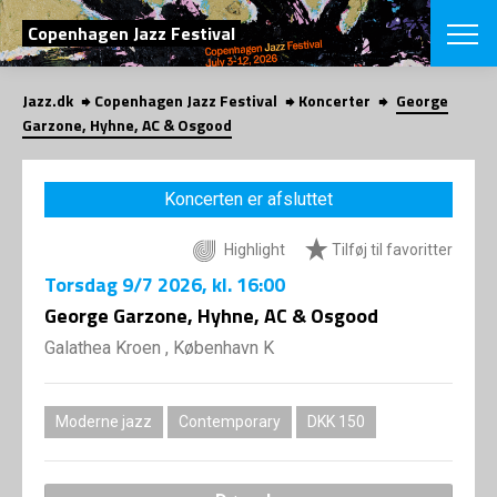
SØG
Copenhagen Jazz Festival
Jazz.dk
Copenhagen Jazz Festival
Koncerter
George
English
Garzone, Hyhne, AC & Osgood
VÆLG FESTI
COPENHAGEN JAZ
Koncerten er afsluttet
PROGRAM
Koncertovers
VINTERJAZZ
Highlight
Tilføj til favoritter
LOCATIONS
Temaer
Torsdag
9/7 2026
, kl. 16:00
Venues & arr
App
INFO
George Garzone, Hyhne, AC & Osgood
App
Presse/Bag
Galathea Kroen , København K
ORGANISAT
Bidragsyder
Om fonden
Om Copenhag
NYHEDSBRE
Om bestyrel
Om Vinterjaz
Moderne jazz
Contemporary
DKK 150
Kontakt
SHOP
Persondatapo