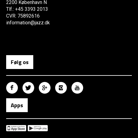
2200 København N
Tlf.: +45 3393 2013
CVR: 75892616
information@jazz.dk
Følg os
Apps