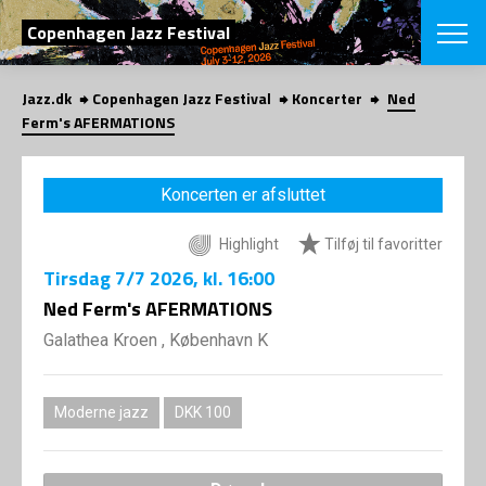
SØG
Copenhagen Jazz Festival
Jazz.dk
Copenhagen Jazz Festival
Koncerter
Ned
English
Ferm's AFERMATIONS
VÆLG FESTI
COPENHAGEN JAZ
Koncerten er afsluttet
PROGRAM
Koncertovers
VINTERJAZZ
Highlight
Tilføj til favoritter
LOCATIONS
Temaer
Tirsdag
7/7 2026
, kl. 16:00
Venues & arr
App
INFO
Ned Ferm's AFERMATIONS
App
Presse/Bag
Galathea Kroen , København K
ORGANISAT
Bidragsyder
Om fonden
Om Copenhag
NYHEDSBRE
Om bestyrel
Om Vinterjaz
Moderne jazz
DKK 100
Kontakt
SHOP
Persondatapo