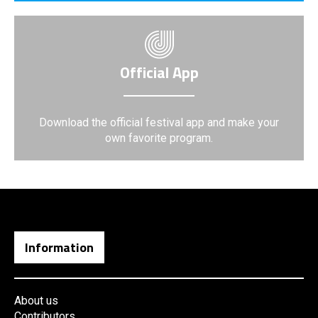
Official App
Download the official festival app and make your
own favorite program.
Information
About us
Contributors