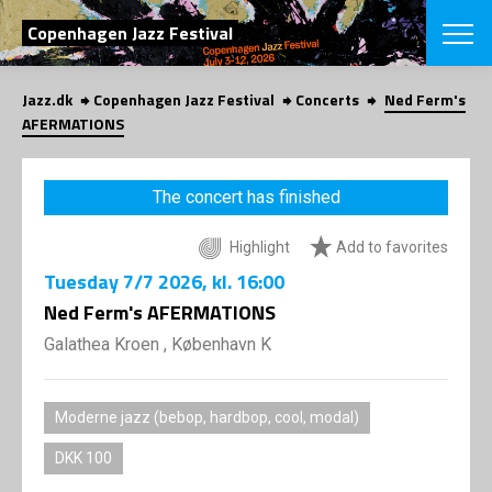
SEARCH
Copenhagen Jazz Festival
Jazz.dk
Copenhagen Jazz Festival
Concerts
Ned Ferm's
Danish
AFERMATIONS
CHOOSE FES
COPENHAGEN JAZ
The concert has finished
PROGRAM
Concerts
VINTERJAZZ
Highlight
Add to favorites
LOCATIONS
Themes
Tuesday
7/7 2026
, kl. 16:00
Venues & or
App
INFORMATI
Ned Ferm's AFERMATIONS
App
About us
Galathea Kroen , København K
ORGANIZAT
Contributors
Press
NEWSLETTE
Contact us
Moderne jazz (bebop, hardbop, cool, modal)
Privacy Poli
SHOP
DKK 100