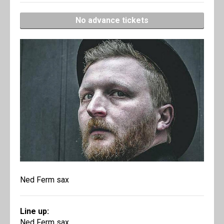
No advance tickets
Ned Ferm sax
Line up:
Ned Ferm sax