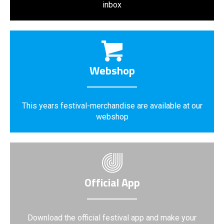
inbox
Webshop
This years festival-merchandise are available at our
webshop
Official App
Download the official festival app and make your