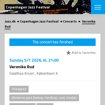
SEARCH
Copenhagen Jazz Festival
Jazz.dk
Copenhagen Jazz Festival
Concerts
Veronika
Danish
Rud
CHOOSE FES
COPENHAGEN JAZ
The concert has finished
PROGRAM
Concerts
VINTERJAZZ
Add to favorites
LOCATIONS
Themes
Sunday
5/7 2026
, kl. 21:00
Venues & or
App
INFORMATI
Veronika Rud
App
About us
Galathea Kroen , København K
ORGANIZAT
Contributors
Press
NEWSLETTE
Contact us
Vokaljazz
Privacy Poli
SHOP
Moderne jazz (bebop, hardbop, cool, modal)