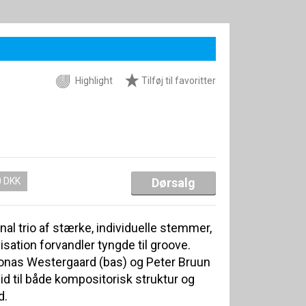
Highlight
Tilføj til favoritter
0 DKK
Dørsalg
al trio af stærke, individuelle stemmer,
sation forvandler tyngde til groove.
Jonas Westergaard (bas) og Peter Bruun
lid til både kompositorisk struktur og
d.