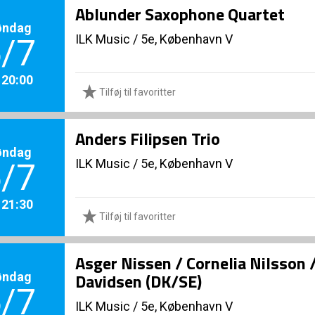
Ablunder Saxophone Quartet
øndag
ILK Music
/
5e, København V
/7
. 20:00
Tilføj til favoritter
Anders Filipsen Trio
øndag
ILK Music
/
5e, København V
/7
. 21:30
Tilføj til favoritter
Asger Nissen / Cornelia Nilsson 
øndag
Davidsen (DK/SE)
/7
ILK Music
/
5e, København V