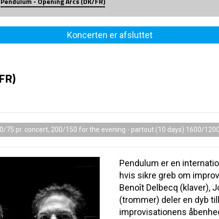
Pendulum - Opening Arcs (DK/FR)
Koncerten er afsluttet
FR)
0/75 pr. concert, 200/150 for the evening - partout (10 days) 1600/120
Pendulum er en internation
hvis sikre greb om improvi
Benoît Delbecq (klaver), 
(trommer) deler en dyb til
improvisationens åbenhe