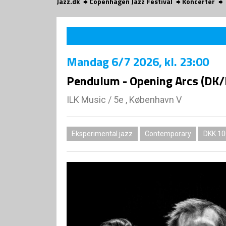
Jazz.dk
Copenhagen Jazz Festival
Koncerter
Mandag
6/7 2026
, kl. 23:00
Pendulum - Opening Arcs (DK/
ILK Music
/
5e , København V
Eksperimental jazz
Contemporary
DKK 10