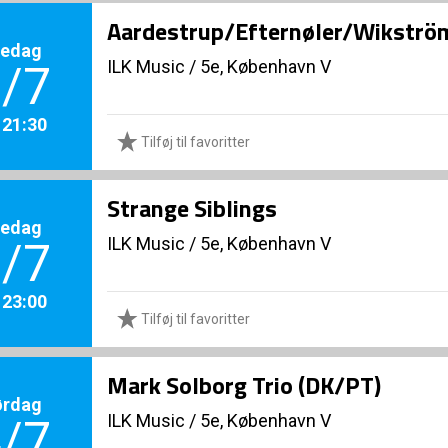
Aardestrup/Efternøler/Wikström
redag
ILK Music
/
5e, København V
/7
. 21:30
Tilføj til favoritter
Strange Siblings
redag
ILK Music
/
5e, København V
/7
. 23:00
Tilføj til favoritter
Mark Solborg Trio (DK/PT)
ørdag
ILK Music
/
5e, København V
/7