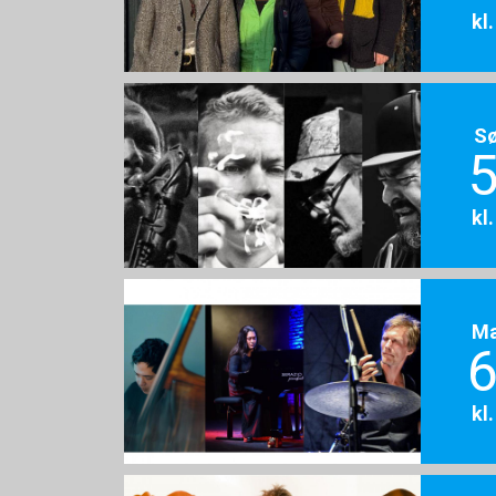
kl
S
5
kl
M
6
kl