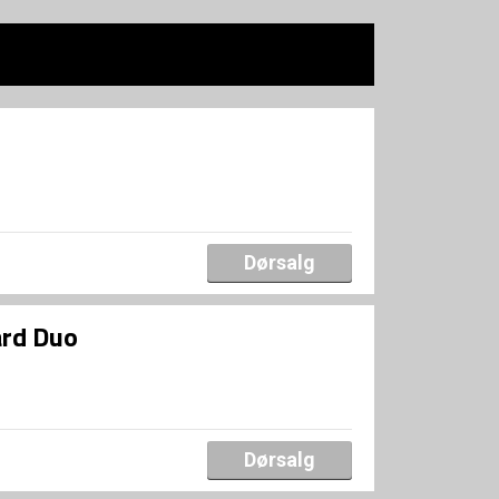
Dørsalg
ard Duo
Dørsalg