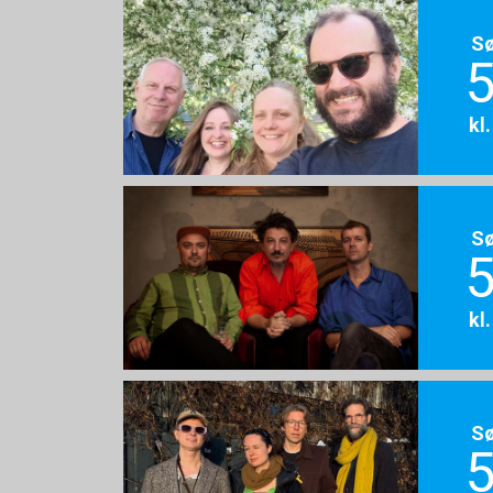
S
5
kl
S
5
kl
S
5