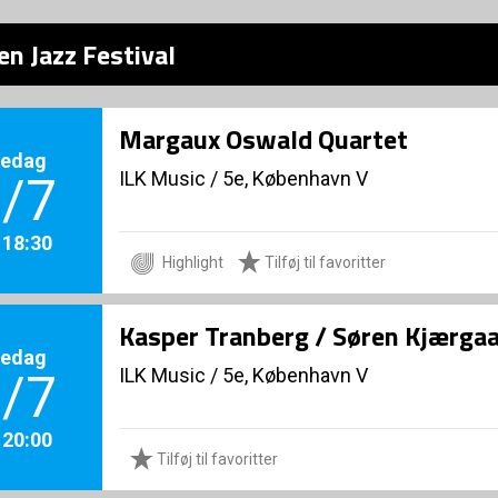
n Jazz Festival
Margaux Oswald Quartet
redag
ILK Music
/
5e, København V
/7
. 18:30
Highlight
Tilføj til favoritter
Kasper Tranberg / Søren Kjærga
redag
ILK Music
/
5e, København V
/7
. 20:00
Tilføj til favoritter