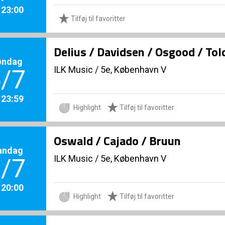
. 23:00
Tilføj til favoritter
Delius / Davidsen / Osgood / To
øndag
ILK Music
/
5e, København V
/7
. 23:59
Highlight
Tilføj til favoritter
Oswald / Cajado / Bruun
andag
ILK Music
/
5e, København V
/7
. 20:00
Highlight
Tilføj til favoritter