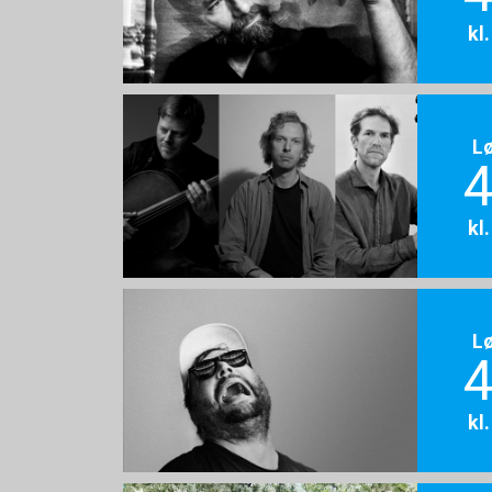
kl
L
4
kl
L
4
kl