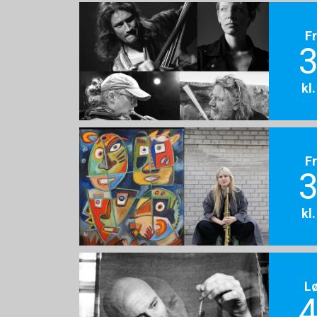
F
3
kl
F
3
kl
L
4