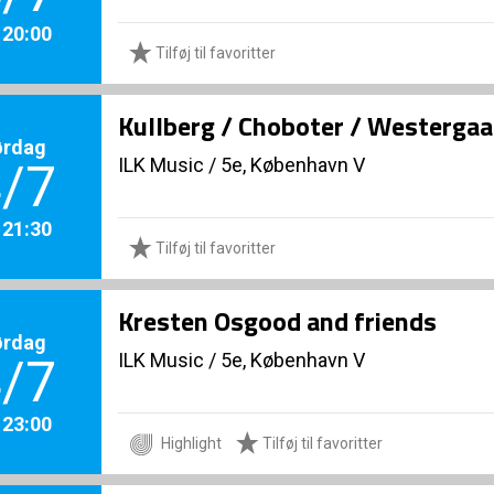
. 20:00
Tilføj til favoritter
Kullberg / Choboter / Westerga
ørdag
ILK Music
/
5e, København V
/7
. 21:30
Tilføj til favoritter
Kresten Osgood and friends
ørdag
ILK Music
/
5e, København V
/7
. 23:00
Highlight
Tilføj til favoritter