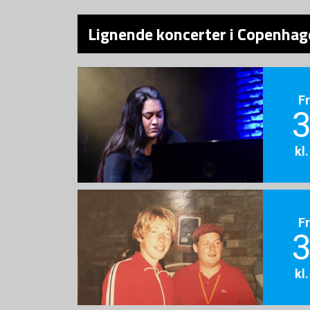
Lignende koncerter i Copenhage
F
3
kl
F
3
kl