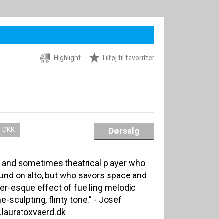
Highlight
Tilføj til favoritter
0 DKK
Dørsalg
g and sometimes theatrical player who
ound on alto, but who savors space and
ler-esque effect of fuelling melodic
-sculpting, flinty tone.” - Josef
lauratoxvaerd.dk