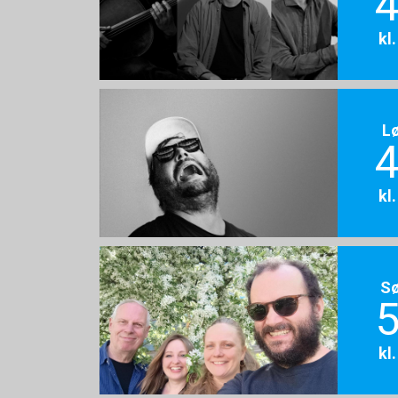
4
kl
L
4
kl
S
5
kl