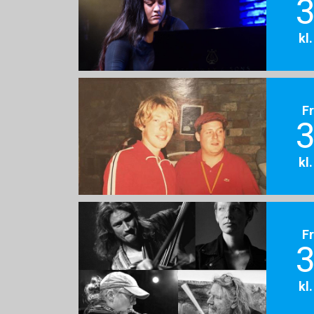
3
kl
F
3
kl
F
3
kl