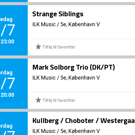
Strange Siblings
redag
ILK Music
/
5e, København V
/7
. 23:00
Tilføj til favoritter
Mark Solborg Trio (DK/PT)
ørdag
ILK Music
/
5e, København V
/7
. 20:00
Tilføj til favoritter
Kullberg / Choboter / Westerga
ørdag
ILK Music
/
5e, København V