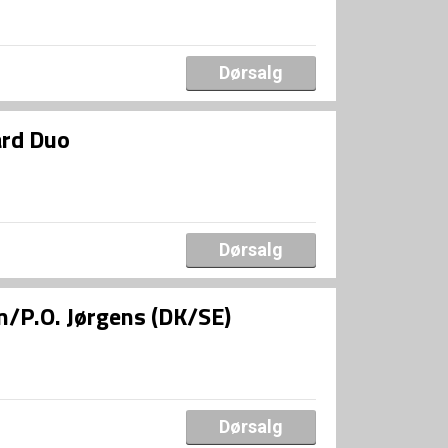
Dørsalg
ard Duo
Dørsalg
/P.O. Jørgens (DK/SE)
Dørsalg