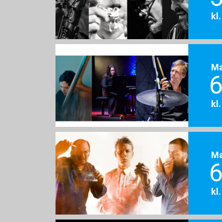
kl
M
6
kl
M
6
kl