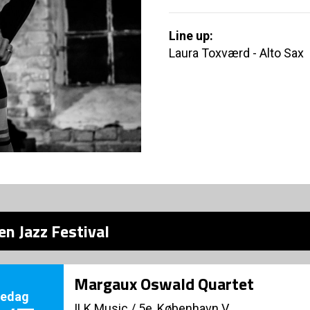
Line up:
Laura Toxværd - Alto Sax
n Jazz Festival
Margaux Oswald Quartet
redag
ILK Music
/
5e, København V