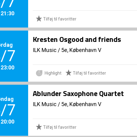
/7
. 21:30
Tilføj til favoritter
Kresten Osgood and friends
ørdag
ILK Music
/
5e, København V
/7
. 23:00
Highlight
Tilføj til favoritter
Ablunder Saxophone Quartet
øndag
ILK Music
/
5e, København V
/7
. 20:00
Tilføj til favoritter