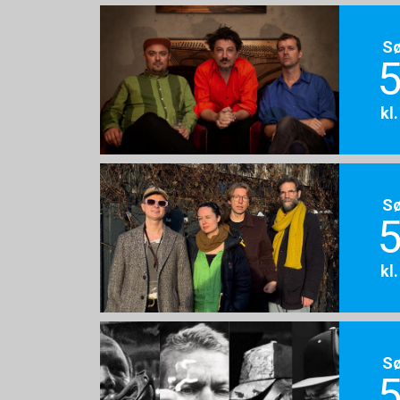
S
5
kl
S
5
kl
S
5