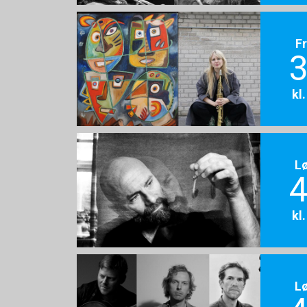
F
3
kl
L
4
kl
L