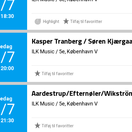
/7
. 18:30
Highlight
Tilføj til favoritter
Kasper Tranberg / Søren Kjærga
redag
ILK Music
/
5e, København V
/7
. 20:00
Tilføj til favoritter
Aardestrup/Efternøler/Wikström
redag
ILK Music
/
5e, København V
/7
. 21:30
Tilføj til favoritter