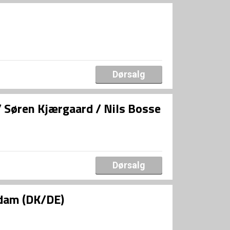
Dørsalg
/ Søren Kjærgaard / Nils Bosse
Dørsalg
ldam (DK/DE)