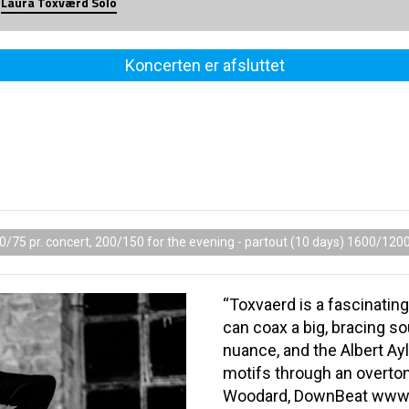
Laura Toxværd Solo
Koncerten er afsluttet
0/75 pr. concert, 200/150 for the evening - partout (10 days) 1600/120
“Toxvaerd is a fascinatin
can coax a big, bracing s
nuance, and the Albert Ay
motifs through an overtone
Woodard, DownBeat www.