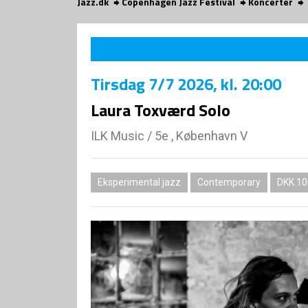
Jazz.dk
Copenhagen Jazz Festival
Koncerter
Tirsdag
7/7 2026
, kl. 20:00
Laura Toxværd Solo
ILK Music
/
5e , København V
Eksperimental jazz
Contemporary
DKK 10