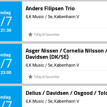
Anders Filipsen Trio
øndag
ILK Music
/
5e, København V
/7
. 21:30
Tilføj til favoritter
Asger Nissen / Cornelia Nilsson 
øndag
Davidsen (DK/SE)
/7
ILK Music
/
5e, København V
. 23:00
Tilføj til favoritter
Delius / Davidsen / Osgood / To
øndag
ILK Music
/
5e, København V
/7