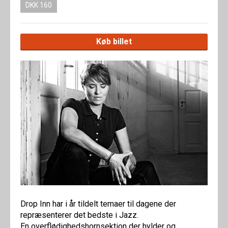
DKK 160
Køb billet
Drop Inn har i år tildelt temaer til dagene der
repræsenterer det bedste i Jazz.
En overflødighedshornsektion der hylder og