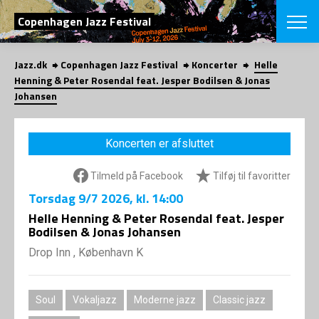
SØG
Copenhagen Jazz Festival
Jazz.dk
Copenhagen Jazz Festival
Koncerter
Helle
English
Henning & Peter Rosendal feat. Jesper Bodilsen & Jonas
Johansen
VÆLG FESTI
COPENHAGEN JAZ
PROGRAM
Koncerten er afsluttet
Koncertovers
VINTERJAZZ
LOCATIONS
Temaer
Tilmeld på Facebook
Tilføj til favoritter
Venues & arr
App
Torsdag
9/7 2026
, kl. 14:00
INFO
App
Helle Henning & Peter Rosendal feat. Jesper
Presse/Bag
Bodilsen & Jonas Johansen
ORGANISAT
Bidragsyder
Om fonden
Drop Inn , København K
Om Copenhag
NYHEDSBRE
Om bestyrel
Om Vinterjaz
Kontakt
SHOP
Soul
Vokaljazz
Moderne jazz
Classic jazz
Persondatapo