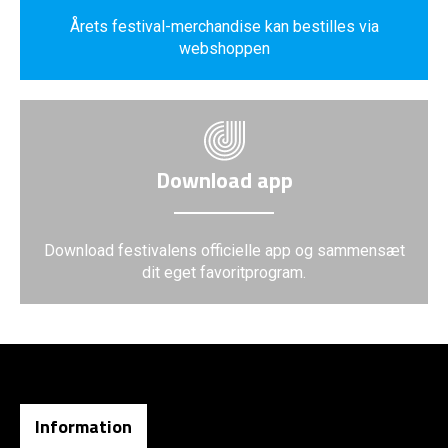
Årets festival-merchandise kan bestilles via
webshoppen
Download app
Download festivalens officielle app og sammensæt
dit eget favoritprogram.
Information