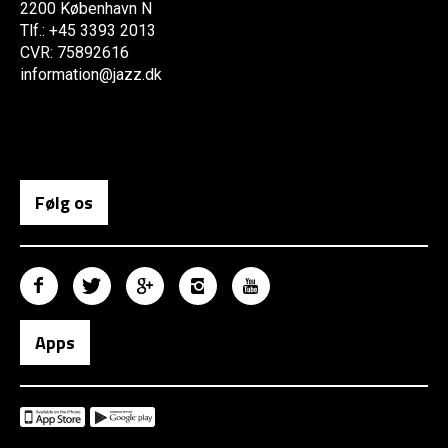
2200 København N
Tlf.: +45 3393 2013
CVR: 75892616
information@jazz.dk
Følg os
Apps