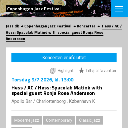
SØG
Copenhagen Jazz Festival
Jazz.dk
Copenhagen Jazz Festival
Koncerter
Hess / AC /
English
Hess: Spacelab Matiné with special guest Ronja Rose
Andersson
VÆLG FESTI
COPENHAGEN JAZ
PROGRAM
Koncerten er afsluttet
Koncertovers
VINTERJAZZ
LOCATIONS
Temaer
Highlight
Tilføj til favoritter
Venues & arr
App
Torsdag
9/7 2026
, kl. 13:00
INFO
App
Hess / AC / Hess: Spacelab Matiné with
Presse/Bag
special guest Ronja Rose Andersson
ORGANISAT
Bidragsyder
Om fonden
Apollo Bar / Charlottenborg , København K
Om Copenhag
NYHEDSBRE
Om bestyrel
Om Vinterjaz
Kontakt
SHOP
Moderne jazz
Contemporary
Classic jazz
Persondatapo