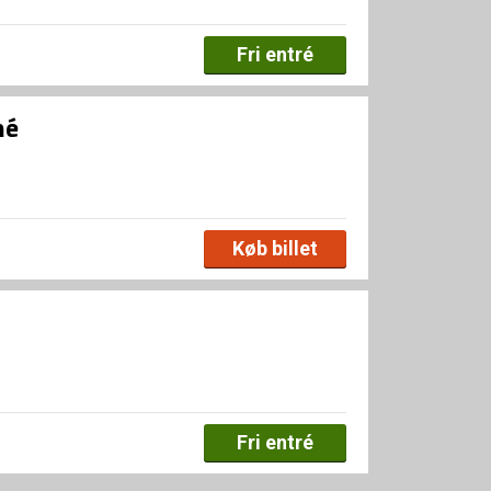
Fri entré
né
Køb billet
Fri entré