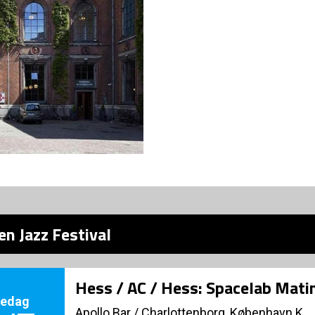
n Jazz Festival
Hess / AC / Hess: Spacelab Mati
redag
Apollo Bar / Charlottenborg, København K