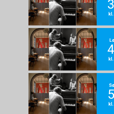
3
kl
L
4
kl
S
5
kl