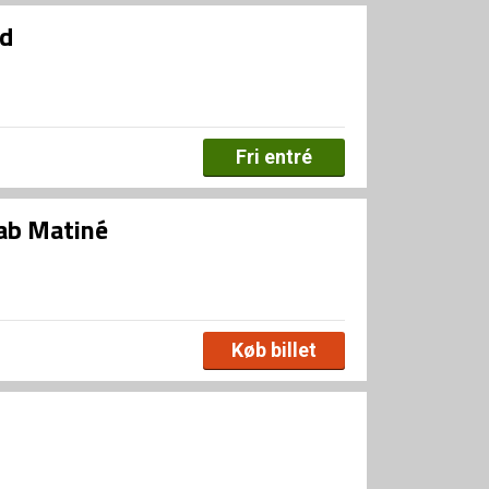
ed
Fri entré
ab Matiné
Køb billet