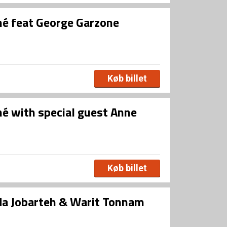
né feat George Garzone
Køb billet
né with special guest Anne
Køb billet
da Jobarteh & Warit Tonnam