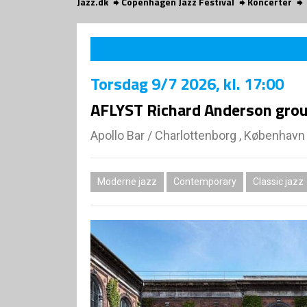
Jazz.dk
Copenhagen Jazz Festival
Koncerter
Torsdag
9/7 2026
, kl. 17:00
AFLYST Richard Anderson gro
Apollo Bar / Charlottenborg , København
Moderne jazz
Contemporary
Classic jazz