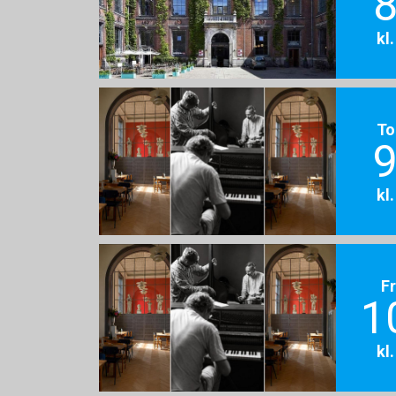
8
kl
To
9
kl
F
1
kl