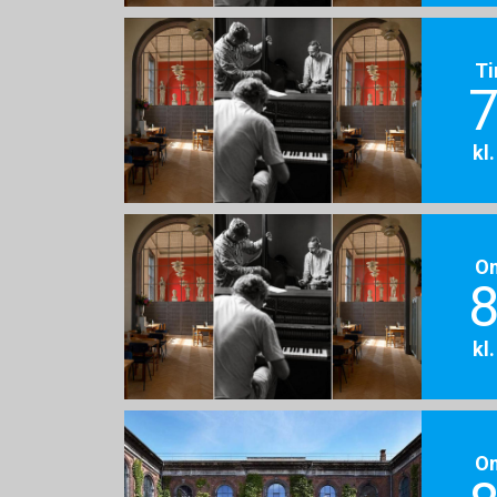
Ti
7
kl
O
8
kl
O