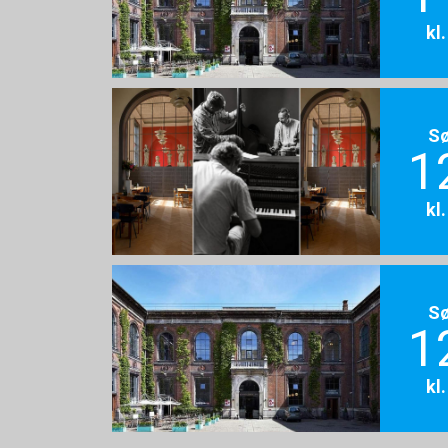
kl
S
1
kl
S
1
kl