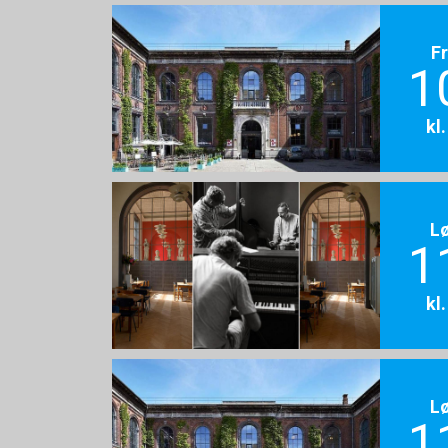
F
1
kl
L
1
kl
L
1