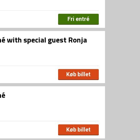
Fri entré
né with special guest Ronja
Køb billet
né
Køb billet