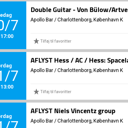
Double Guitar - Von Bülow/Artv
redag
Apollo Bar / Charlottenborg, København K
0/7
. 17:00
Tilføj til favoritter
AFLYST Hess / AC / Hess: Spacel
ørdag
Apollo Bar / Charlottenborg, København K
1/7
. 13:00
Tilføj til favoritter
AFLYST Niels Vincentz group
ørdag
Apollo Bar / Charlottenborg, København K
1/7