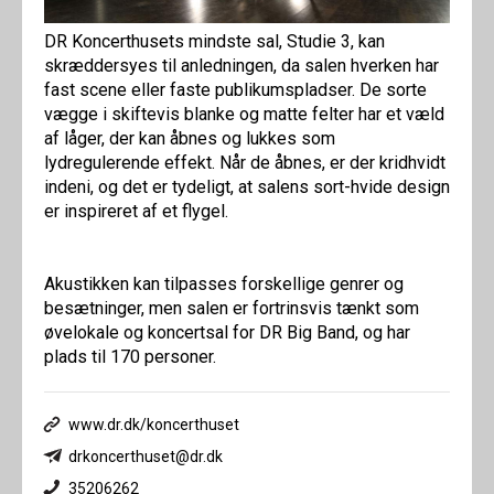
DR Koncerthusets mindste sal, Studie 3, kan
skræddersyes til anledningen, da salen hverken har
fast scene eller faste publikumspladser. De sorte
vægge i skiftevis blanke og matte felter har et væld
af låger, der kan åbnes og lukkes som
lydregulerende effekt. Når de åbnes, er der kridhvidt
indeni, og det er tydeligt, at salens sort-hvide design
er inspireret af et flygel.
Akustikken kan tilpasses forskellige genrer og
besætninger, men salen er fortrinsvis tænkt som
øvelokale og koncertsal for DR Big Band, og har
plads til 170 personer.
www.dr.dk/koncerthuset
drkoncerthuset@dr.dk
35206262