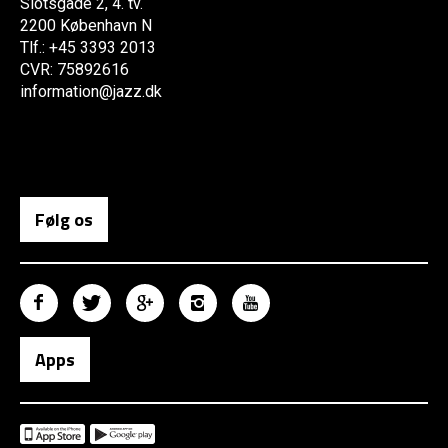
Slotsgade 2, 4. tv.
2200 København N
Tlf.: +45 3393 2013
CVR: 75892616
information@jazz.dk
Følg os
Apps