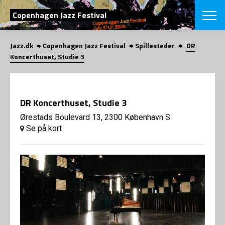
SØG
Copenhagen Jazz Festival
Jazz.dk
Copenhagen Jazz Festival
Spillesteder
DR
English
Koncerthuset, Studie 3
VÆLG FESTI
COPENHAGEN JAZ
PROGRAM
DR Koncerthuset, Studie 3
Koncertovers
VINTERJAZZ
LOCATIONS
Ørestads Boulevard 13, 2300 København S
Temaer
Se på kort
Venues & arr
App
INFO
App
Presse/Bag
ORGANISAT
Bidragsyder
Om fonden
Om Copenhag
NYHEDSBRE
Om bestyrel
Om Vinterjaz
Kontakt
SHOP
Persondatapo