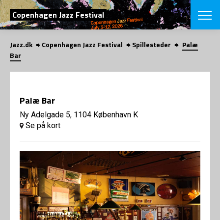
SØG
Copenhagen Jazz Festival
Jazz.dk
Copenhagen Jazz Festival
Spillesteder
Palæ
English
Bar
VÆLG FESTI
COPENHAGEN JAZ
PROGRAM
Palæ Bar
Koncertovers
VINTERJAZZ
LOCATIONS
Ny Adelgade 5, 1104 København K
Temaer
Se på kort
Venues & arr
App
INFO
App
Presse/Bag
ORGANISAT
Bidragsyder
Om fonden
Om Copenhag
NYHEDSBRE
Om bestyrel
Om Vinterjaz
Kontakt
SHOP
Persondatapo