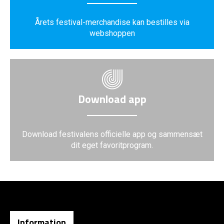
Årets festival-merchandise kan bestilles via
webshoppen
Download app
Download festivalens officielle app og sammensæt
dit eget favoritprogram.
Information