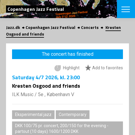
SEARCH
Copenhagen Jazz Festival
Jazz.dk
Copenhagen Jazz Festival
Concerts
Kresten
Danish
Osgood and friends
CHOOSE FES
COPENHAGEN JAZ
The concert has finished
PROGRAM
Concerts
VINTERJAZZ
Highlight
Add to favorites
LOCATIONS
Themes
Saturday
4/7 2026
, kl. 23:00
Venues & or
App
INFORMATI
Kresten Osgood and friends
App
About us
ILK Music
/
5e , København V
ORGANIZAT
Contributors
Press
NEWSLETTE
Contact us
Eksperimental jazz
Contemporary
Privacy Poli
SHOP
DKK 100/75 pr. concert, 200/150 for the evening -
partout (10 days) 1600/1200 DKK