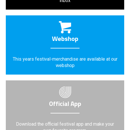
inbox
Webshop
This years festival-merchandise are available at our
webshop
Official App
Download the official festival app and make your