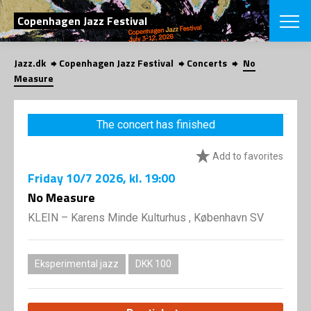
SEARCH
Copenhagen Jazz Festival
Jazz.dk
Copenhagen Jazz Festival
Concerts
No
Danish
Measure
CHOOSE FES
COPENHAGEN JAZ
The concert has finished
PROGRAM
Concerts
VINTERJAZZ
Add to favorites
LOCATIONS
Themes
Friday
10/7 2026
, kl. 19:00
Venues & or
App
INFORMATI
No Measure
App
About us
KLEIN – Karens Minde Kulturhus , København SV
ORGANIZAT
Contributors
Press
NEWSLETTE
Contact us
Eksperimental jazz
DKK 100
Privacy Poli
SHOP