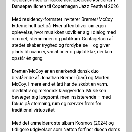
Dansepavillonen til Copenhagen Jazz Festival 2026.
Med residency-formatet inviterer Bremer/McCoy
lytterne helt tæt på. Hver aften bliver sin egen
oplevelse, hvor musikken udvikler sig i dialog med
rummet, stemningen og publikum. Gentagelsen af
stedet skaber tryghed og fordybelse – og giver
plads til nuancer, variationer og øjeblikke, der kun
opstår én gang.
Bremer/McCoy er en anerkendt dansk duo
bestående af Jonathan Bremer (bas) og Morten
McCoy. I mere end et årti har de skabt en varm,
meditativ og melodisk klangverden. Musikken
bevæger sig langsomt, men insisterende – med
fokus på stemning, rum og nærvær frem for
traditionel virtuositet.
Med det anmelderroste album Kosmos (2024) og
tidligere udgivelser som Natten forfiner duoen deres