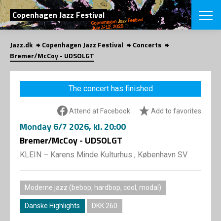
SEARCH
Copenhagen Jazz Festival
Jazz.dk
Copenhagen Jazz Festival
Concerts
Danish
Bremer/McCoy - UDSOLGT
CHOOSE FES
COPENHAGEN JAZ
The concert has finished
PROGRAM
Concerts
VINTERJAZZ
Attend at Facebook
Add to favorites
LOCATIONS
Themes
Monday
6/7 2026
, kl. 20:00
Venues & or
App
INFORMATI
Bremer/McCoy - UDSOLGT
App
About us
KLEIN – Karens Minde Kulturhus , København SV
ORGANIZAT
Contributors
Press
NEWSLETTE
Contact us
Moderne jazz (bebop, hardbop, cool, modal)
Privacy Poli
SHOP
Danske Highlights
DKK 260