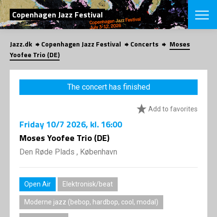
SEARCH
Copenhagen Jazz Festival
Jazz.dk
Copenhagen Jazz Festival
Concerts
Moses
Danish
Yoofee Trio (DE)
CHOOSE FES
COPENHAGEN JAZ
The concert has finished
PROGRAM
Concerts
VINTERJAZZ
Add to favorites
LOCATIONS
Themes
Friday
10/7 2026
, kl. 16:00
Venues & or
App
INFORMATI
Moses Yoofee Trio (DE)
App
About us
Den Røde Plads , København
ORGANIZAT
Contributors
Press
NEWSLETTE
Contact us
Open Air
Elektronisk/beat
Privacy Poli
SHOP
Moderne jazz (bebop, hardbop, cool, modal)