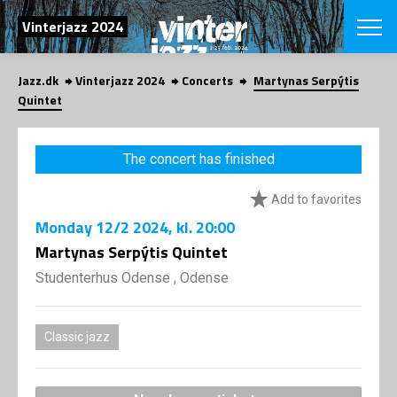
SEARCH
Vinterjazz 2024
Jazz.dk
Vinterjazz 2024
Concerts
Martynas Serpýtis
Danish
Quintet
CHOOSE FES
COPENHAGEN JAZ
The concert has finished
PROGRAM
Concerts
VINTERJAZZ
Add to favorites
LOCATIONS
Themes
Monday
12/2 2024
, kl. 20:00
Venues & or
App
INFORMATI
Martynas Serpýtis Quintet
App
About us
Studenterhus Odense , Odense
ORGANIZAT
Contributors
Contact us
NEWSLETTE
Privacy Poli
Classic jazz
SHOP