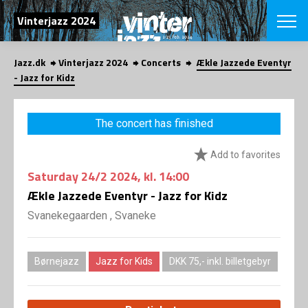
SEARCH
Vinterjazz 2024
Jazz.dk
Vinterjazz 2024
Concerts
Ækle Jazzede Eventyr
Danish
- Jazz for Kidz
CHOOSE FES
COPENHAGEN JAZ
The concert has finished
PROGRAM
Concerts
VINTERJAZZ
Add to favorites
LOCATIONS
Themes
Saturday
24/2 2024
, kl. 14:00
Venues & or
App
INFORMATI
Ækle Jazzede Eventyr - Jazz for Kidz
App
About us
Svanekegaarden , Svaneke
ORGANIZAT
Contributors
Contact us
NEWSLETTE
Privacy Poli
Børnejazz
Jazz for Kids
DKK 75,- inkl. billetgebyr
SHOP