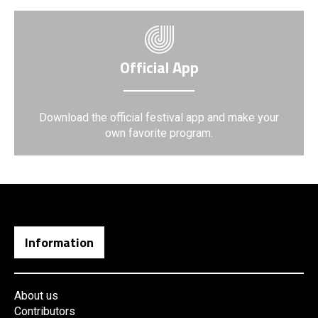
Official App
Download the official festival app and make your
own favorite program.
Information
About us
Contributors