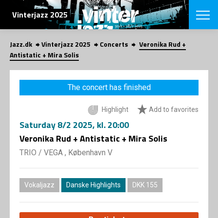
SEARCH
Vinterjazz 2025
Jazz.dk
Vinterjazz 2025
Concerts
Veronika Rud +
Danish
Antistatic + Mira Solis
CHOOSE FES
COPENHAGEN JAZ
The concert has finished
PROGRAM
Concerts
VINTERJAZZ
Highlight
Add to favorites
LOCATIONS
Themes
Saturday
8/2 2025
, kl. 20:00
Venues & or
App
INFORMATI
Veronika Rud + Antistatic + Mira Solis
App
About us
TRIO
/
VEGA , København V
ORGANIZAT
Contributors
Contact us
NEWSLETTE
Privacy Poli
Vokaljazz
Danske Highlights
DKK 155
SHOP