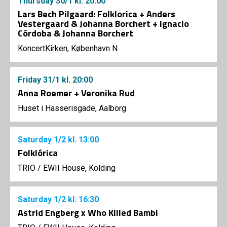
Thursday
30/1
kl. 20:00
Lars Bech Pilgaard: Folklorica + Anders
Vestergaard & Johanna Borchert + Ignacio
Córdoba & Johanna Borchert
KoncertKirken, København N
Friday
31/1
kl. 20:00
Anna Roemer + Veronika Rud
Huset i Hasserisgade, Aalborg
Saturday
1/2
kl. 13:00
Folklórica
TRIO
/
EWII House, Kolding
Saturday
1/2
kl. 16:30
Astrid Engberg x Who Killed Bambi