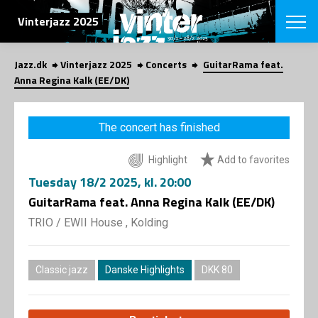
SEARCH
Vinterjazz 2025
Jazz.dk
Vinterjazz 2025
Concerts
GuitarRama feat.
Danish
Anna Regina Kalk (EE/DK)
CHOOSE FES
COPENHAGEN JAZ
The concert has finished
PROGRAM
Concerts
VINTERJAZZ
Highlight
Add to favorites
LOCATIONS
Themes
Tuesday
18/2 2025
, kl. 20:00
Venues & or
App
INFORMATI
GuitarRama feat. Anna Regina Kalk (EE/DK)
App
About us
TRIO
/
EWII House , Kolding
ORGANIZAT
Contributors
Contact us
NEWSLETTE
Privacy Poli
Classic jazz
Danske Highlights
DKK 80
SHOP