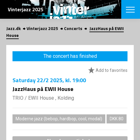
SEARCH
Vinterjazz 2025
Jazz.dk
Vinterjazz 2025
Concerts
JazzHaus på EWII
Danish
House
CHOOSE FES
COPENHAGEN JAZ
The concert has finished
PROGRAM
Concerts
VINTERJAZZ
Add to favorites
LOCATIONS
Themes
Saturday
22/2 2025
, kl. 19:00
Venues & or
App
INFORMATI
JazzHaus på EWII House
App
About us
TRIO
/
EWII House , Kolding
ORGANIZAT
Contributors
Contact us
NEWSLETTE
Privacy Poli
Moderne jazz (bebop, hardbop, cool, modal)
DKK 80
SHOP