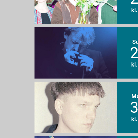
kl
S
2
kl
M
3
kl