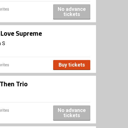
No advance
rites
tickets
A Love Supreme
n S
Buy tickets
rites
Then Trio
No advance
rites
tickets