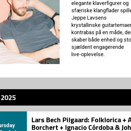
elegante klaverfigurer og
sfæriske klangflader spi
Jeppe Lavsens
krystallinske guitartema
kontrabas på en måde, de
skaber både enhed og sto
sjældent engagerende
live-oplevelse.
z 2025
Lars Bech Pilgaard: Folklorica +
ursday
Borchert + Ignacio Córdoba & Jo