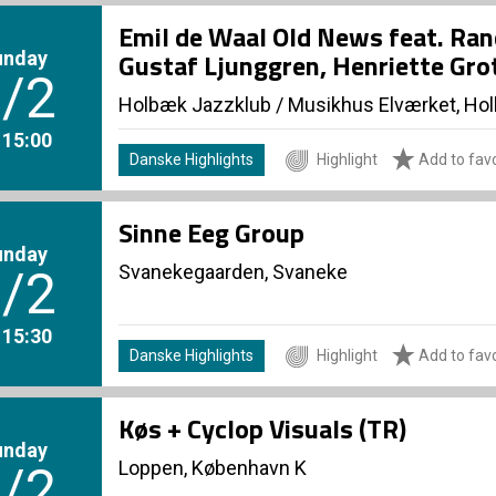
Emil de Waal Old News feat. Ran
unday
Gustaf Ljunggren, Henriette Gro
/2
Holbæk Jazzklub
/
Musikhus Elværket, Ho
. 15:00
Danske Highlights
Highlight
Add to favo
Sinne Eeg Group
unday
Svanekegaarden, Svaneke
/2
. 15:30
Danske Highlights
Highlight
Add to favo
Køs + Cyclop Visuals (TR)
unday
Loppen, København K
/2