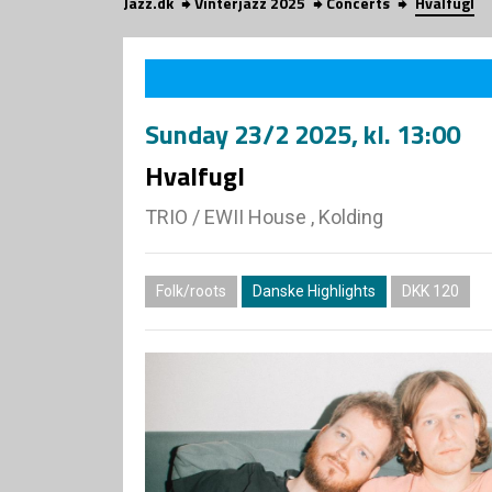
Jazz.dk
Vinterjazz 2025
Concerts
Hvalfugl
Sunday
23/2 2025
, kl. 13:00
Hvalfugl
TRIO
/
EWII House , Kolding
Folk/roots
Danske Highlights
DKK 120