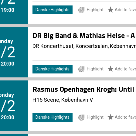
. 19:00
Danske Highlights
Highlight
Add to favo
DR Big Band & Mathias Heise - 
unday
DR Koncerthuset, Koncertsalen, Københav
/2
. 20:00
Danske Highlights
Highlight
Add to favo
Rasmus Openhagen Krogh: Until 
onday
H15 Scene, København V
/2
. 20:00
Danske Highlights
Highlight
Add to favo