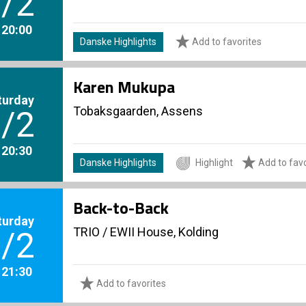
/2
. 20:00
Danske Highlights
Add to favorites
Karen Mukupa
turday
Tobaksgaarden, Assens
/2
. 20:30
Danske Highlights
Highlight
Add to favo
Back-to-Back
turday
TRIO
/
EWII House, Kolding
/2
. 21:30
Add to favorites