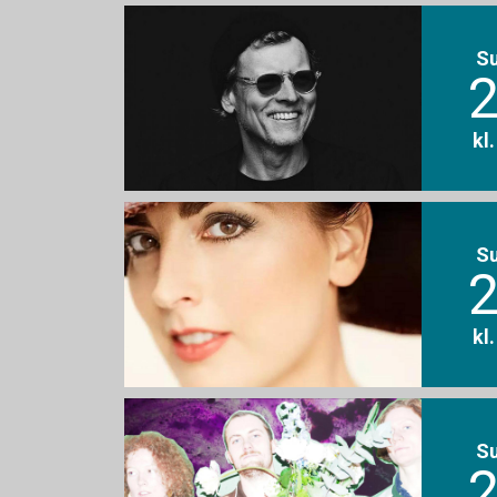
S
2
kl
S
2
kl
S
2