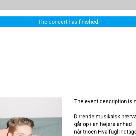
The concert has finished
The event description is n
Dirrende musikalsk nærvæ
går op i en højere enhed
når trioen Hvalfugl indta