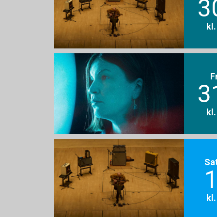
3
kl
F
3
kl
Sa
1
kl