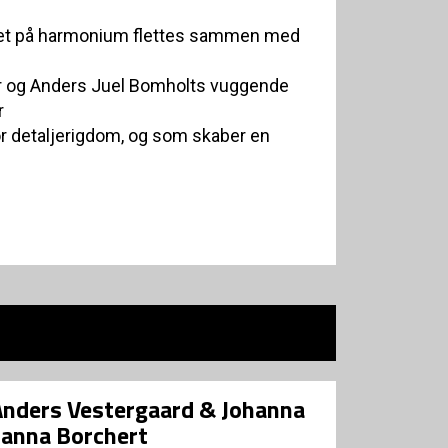
llet på harmonium flettes sammen med
er og Anders Juel Bomholts vuggende
r
r detaljerigdom, og som skaber en
 Anders Vestergaard & Johanna
hanna Borchert