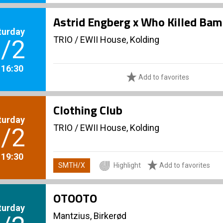
Astrid Engberg x Who Killed Bam
turday
TRIO
/
EWII House, Kolding
/2
. 16:30
Særlige Projekter
Add to favorites
Clothing Club
turday
TRIO
/
EWII House, Kolding
/2
. 19:30
SMTH/X
Highlight
Add to favorites
OTOOTO
turday
Mantzius, Birkerød