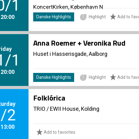
0/1
KoncertKirken, København N
. 20:00
Danske Highlights
Highlight
Add to favo
Anna Roemer + Veronika Rud
riday
Huset i Hasserisgade, Aalborg
1/1
. 20:00
Danske Highlights
Highlight
Add to favo
Folklórica
turday
TRIO
/
EWII House, Kolding
/2
. 13:00
Add to favorites