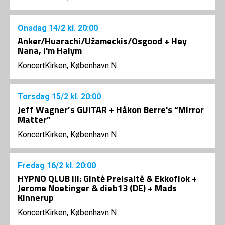
Onsdag
14/2
kl. 20:00
Anker/Huarachi/Užameckis/Osgood + Hey
Nana, I'm Halym
KoncertKirken, København N
Torsdag
15/2
kl. 20:00
Jeff Wagner’s GUITAR + Håkon Berre's “Mirror
Matter”
KoncertKirken, København N
Fredag
16/2
kl. 20:00
HYPNO QLUB III: Gintė Preisaitė & Ekkoflok +
Jerome Noetinger & dieb13 (DE) + Mads
Kinnerup
KoncertKirken, København N