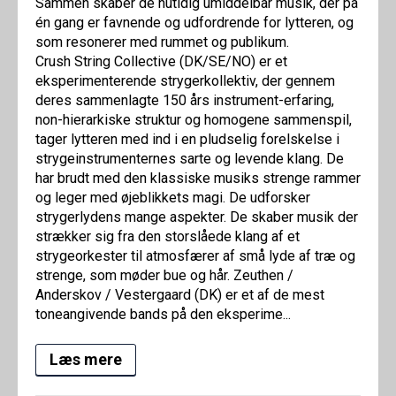
Sammen skaber de nutidig umiddelbar musik, der på
én gang er favnende og udfordrende for lytteren, og
som resonerer med rummet og publikum.
Crush String Collective (DK/SE/NO) er et
eksperimenterende strygerkollektiv, der gennem
deres sammenlagte 150 års instrument-erfaring,
non-hierarkiske struktur og homogene sammenspil,
tager lytteren med ind i en pludselig forelskelse i
strygeinstrumenternes sarte og levende klang. De
har brudt med den klassiske musiks strenge rammer
og leger med øjeblikkets magi. De udforsker
strygerlydens mange aspekter. De skaber musik der
strækker sig fra den storslåede klang af et
strygeorkester til atmosfærer af små lyde af træ og
strenge, som møder bue og hår. Zeuthen /
Anderskov / Vestergaard (DK) er et af de mest
toneangivende bands på den eksperime...
Læs mere