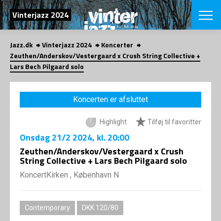
SØG
Vinterjazz 2024
Jazz.dk
Vinterjazz 2024
Koncerter
English
Zeuthen/Anderskov/Vestergaard x Crush String Collective +
Lars Bech Pilgaard solo
VÆLG FESTI
COPENHAGEN JAZ
PROGRAM
Koncerten er afsluttet
Koncertovers
VINTERJAZZ
LOCATIONS
Temaer
Highlight
Tilføj til favoritter
Venues & arr
App
Onsdag
21/2 2024
, kl. 20:00
INFO
App
Zeuthen/Anderskov/Vestergaard x Crush
Presse/Bag
String Collective + Lars Bech Pilgaard solo
ORGANISAT
Bidragsyder
Om fonden
KoncertKirken , København N
Om Copenhag
NYHEDSBRE
Om bestyrel
Om Vinterjaz
Kontakt
SHOP
Contemporary
DKK 120/80
Persondatapo