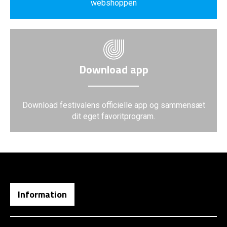
webshoppen
Download app
Download festivalens officielle app og sammensæt
dit eget favoritprogram.
Information