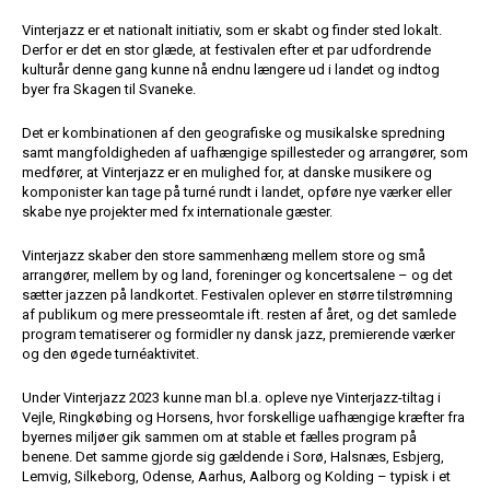
Vinterjazz er et nationalt initiativ, som er skabt og finder sted lokalt.
Derfor er det en stor glæde, at festivalen efter et par udfordrende
kulturår denne gang kunne nå endnu længere ud i landet og indtog
byer fra Skagen til Svaneke.
Det er kombinationen af den geografiske og musikalske spredning
samt mangfoldigheden af uafhængige spillesteder og arrangører, som
medfører, at Vinterjazz er en mulighed for, at danske musikere og
komponister kan tage på turné rundt i landet, opføre nye værker eller
skabe nye projekter med fx internationale gæster.
Vinterjazz skaber den store sammenhæng mellem store og små
arrangører, mellem by og land, foreninger og koncertsalene – og det
sætter jazzen på landkortet. Festivalen oplever en større tilstrømning
af publikum og mere presseomtale ift. resten af året, og det samlede
program tematiserer og formidler ny dansk jazz, premierende værker
og den øgede turnéaktivitet.
Under Vinterjazz 2023 kunne man bl.a. opleve nye Vinterjazz-tiltag i
Vejle, Ringkøbing og Horsens, hvor forskellige uafhængige kræfter fra
byernes miljøer gik sammen om at stable et fælles program på
benene. Det samme gjorde sig gældende i Sorø, Halsnæs, Esbjerg,
Lemvig, Silkeborg, Odense, Aarhus, Aalborg og Kolding – typisk i et