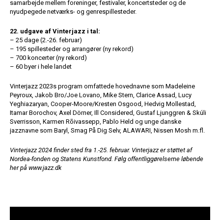
samarbejde mellem foreninger, festivaler, koncertsteder og de
nyudpegede netværks- og genrespillesteder.
22. udgave af Vinterjazz i tal:
– 25 dage (2.-26. februar)
– 195 spillesteder og arrangører (ny rekord)
– 700 koncerter (ny rekord)
– 60 byer i hele landet
Vinterjazz 2023s program omfattede hovednavne som Madeleine
Peyroux, Jakob Bro/Joe Lovano, Mike Stern, Clarice Assad, Lucy
Yeghiazaryan, Cooper-Moore/Kresten Osgood, Hedvig Mollestad,
Itamar Borochov, Axel Dörner, Ill Considered, Gustaf Ljunggren & Skúli
Sverrisson, Karmen Rõivassepp, Pablo Held og unge danske
jazznavne som Baryl, Smag På Dig Selv, ALAWARI, Nissen Mosh m.fl.
Vinterjazz 2024 finder sted fra 1.-25. februar. Vinterjazz er støttet af
Nordea-fonden og Statens Kunstfond. Følg offentliggørelserne løbende
her på www.jazz.dk