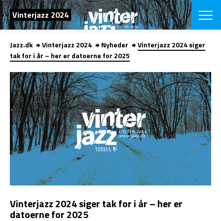
SØG
Vinterjazz 2024
Jazz.dk
Vinterjazz 2024
Nyheder
Vinterjazz 2024 siger
English
tak for i år – her er datoerne for 2025
VÆLG FESTI
COPENHAGEN JAZ
PROGRAM
Koncertovers
VINTERJAZZ
LOCATIONS
Temaer
Venues & arr
App
INFO
App
Presse/Bag
ORGANISAT
Bidragsyder
Om fonden
Om Copenhag
NYHEDSBRE
Om bestyrel
Om Vinterjaz
Vinterjazz 2024 siger tak for i år – her er
Kontakt
SHOP
datoerne for 2025
Persondatapo