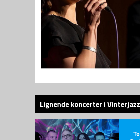
Lignende koncerter i Vinterjaz
To