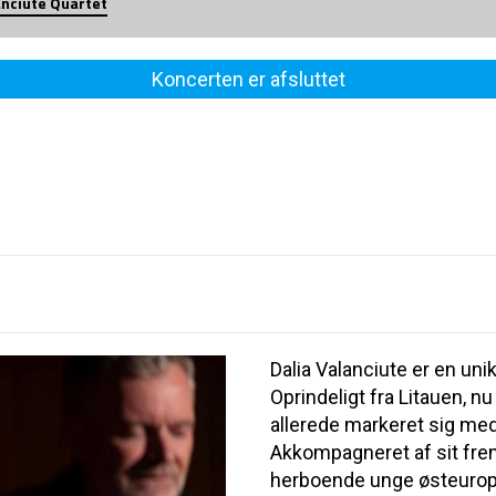
anciute Quartet
Koncerten er afsluttet
Dalia Valanciute er en u
Oprindeligt fra Litauen, n
allerede markeret sig med
Akkompagneret af sit fr
herboende unge østeurop