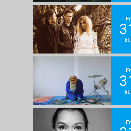
F
3
kl
F
3
kl
F