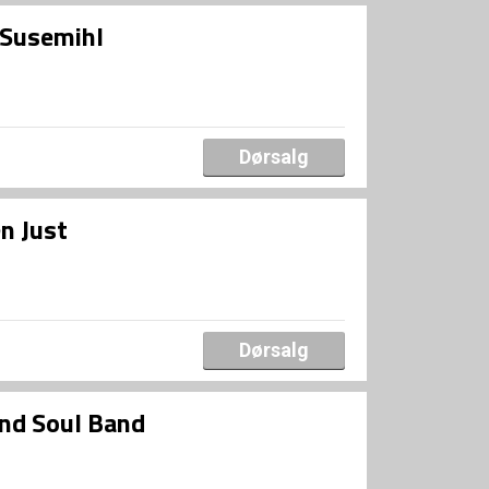
 Susemihl
Dørsalg
n Just
Dørsalg
and Soul Band