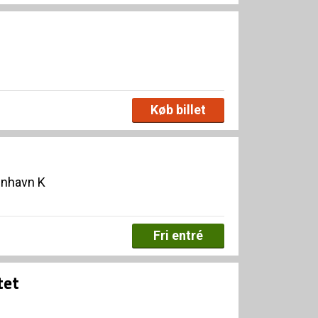
Køb billet
enhavn K
Fri entré
tet