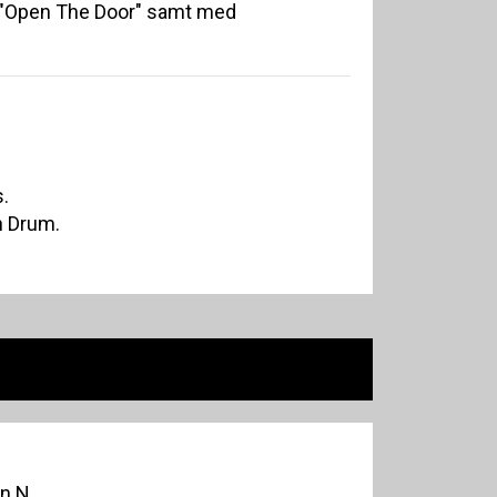
m "Open The Door" samt med
.
n Drum.
vn N