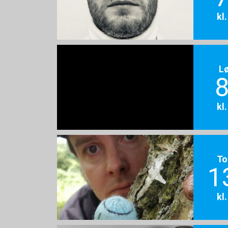
kl
L
8
kl
To
1
kl