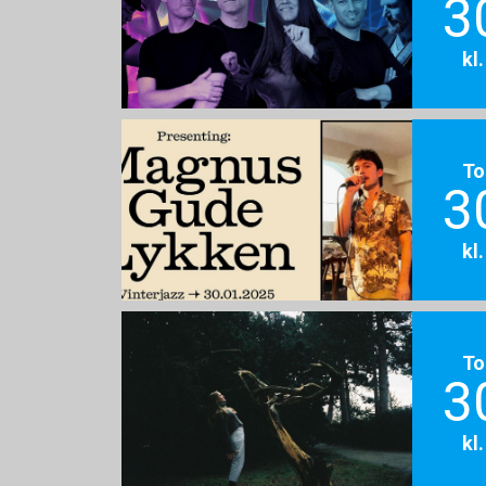
3
kl
To
3
kl
To
3
kl