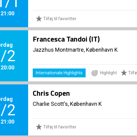
1/1
. 21:00
Tilføj til favoritter
Francesca Tandoi (IT)
ørdag
Jazzhus Montmartre, København K
/2
. 20:00
Internationale Highlights
Highlight
Tilføj
Chris Copen
ørdag
Charlie Scott's, København K
/2
. 21:00
Tilføj til favoritter