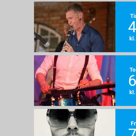
Ti
4
kl
To
6
kl
F
7