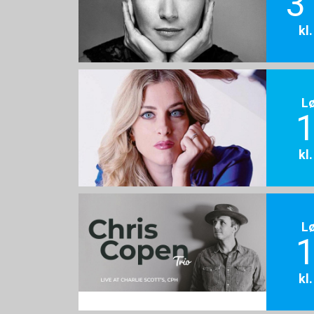
3
kl
L
1
kl
L
1
kl