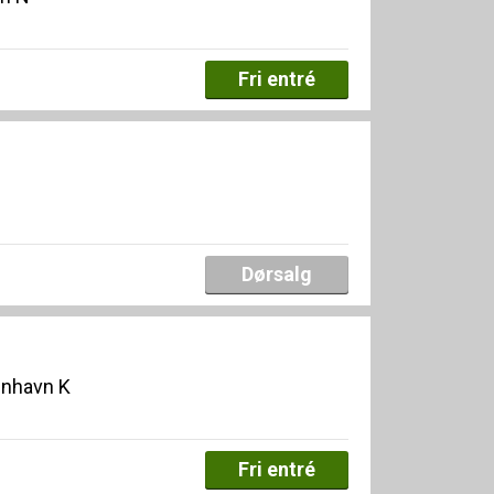
Fri entré
Dørsalg
enhavn K
Fri entré