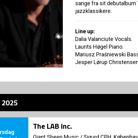
sange fra sit debutalbu
jazzklassikere.
Line up:
Dalia Valanciute Vocals.
Laurits Høgel Piano.
Mariusz Praśniewski Bass
Jesper Lørup Christense
z 2025
The LAB Inc.
rsdag
Giant Sheep Music
/
Sigurd CPH, Københa