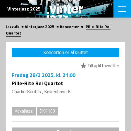
SØG
Vinterjazz 2025
Jazz.dk
Vinterjazz 2025
Koncerter
Pille-Rite Rei
English
Quartet
VÆLG FESTI
COPENHAGEN JAZ
Koncerten er afsluttet
PROGRAM
Koncertovers
VINTERJAZZ
Tilføj til favoritter
LOCATIONS
Temaer
Fredag
28/2 2025
, kl. 21:00
Venues & arr
App
INFO
Pille-Rite Rei Quartet
App
Presse/Bag
Charlie Scott's , København K
ORGANISAT
Bidragsyder
Om fonden
Om Copenhag
NYHEDSBRE
Om bestyrel
Om Vinterjaz
Vokaljazz
DKK 100
Kontakt
SHOP
Persondatapo