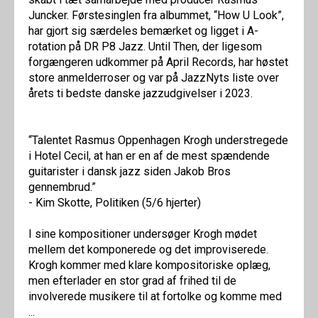
Juncker. Førstesinglen fra albummet, “How U Look”,
har gjort sig særdeles bemærket og ligget i A-
rotation på DR P8 Jazz. Until Then, der ligesom
forgængeren udkommer på April Records, har høstet
store anmelderroser og var på JazzNyts liste over
årets ti bedste danske jazzudgivelser i 2023.
“Talentet Rasmus Oppenhagen Krogh understregede
i Hotel Cecil, at han er en af de mest spændende
guitarister i dansk jazz siden Jakob Bros
gennembrud.”
- Kim Skotte, Politiken (5/6 hjerter)
I sine kompositioner undersøger Krogh mødet
mellem det komponerede og det improviserede.
Krogh kommer med klare kompositoriske oplæg,
men efterlader en stor grad af frihed til de
involverede musikere til at fortolke og komme med
...