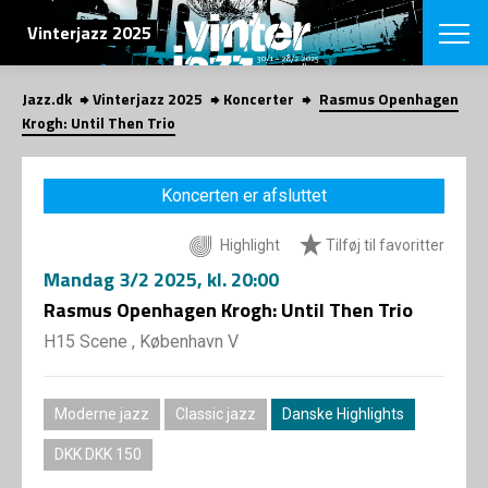
SØG
Vinterjazz 2025
Jazz.dk
Vinterjazz 2025
Koncerter
Rasmus Openhagen
English
Krogh: Until Then Trio
VÆLG FESTI
COPENHAGEN JAZ
Koncerten er afsluttet
PROGRAM
Koncertovers
VINTERJAZZ
Highlight
Tilføj til favoritter
LOCATIONS
Temaer
Mandag
3/2 2025
, kl. 20:00
Venues & arr
App
INFO
Rasmus Openhagen Krogh: Until Then Trio
App
Presse/Bag
H15 Scene , København V
ORGANISAT
Bidragsyder
Om fonden
Om Copenhag
NYHEDSBRE
Om bestyrel
Om Vinterjaz
Moderne jazz
Classic jazz
Danske Highlights
Kontakt
SHOP
DKK DKK 150
Persondatapo